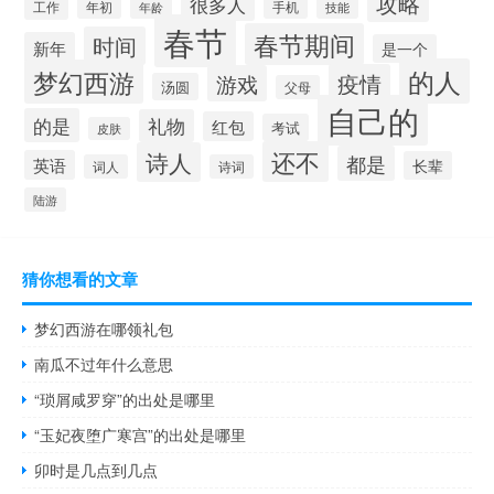
攻略
很多人
工作
手机
年初
技能
年龄
春节
春节期间
时间
新年
是一个
的人
梦幻西游
疫情
游戏
汤圆
父母
自己的
的是
礼物
红包
考试
皮肤
还不
诗人
都是
英语
长辈
词人
诗词
陆游
猜你想看的文章
梦幻西游在哪领礼包
南瓜不过年什么意思
“琐屑咸罗穿”的出处是哪里
“玉妃夜堕广寒宫”的出处是哪里
卯时是几点到几点