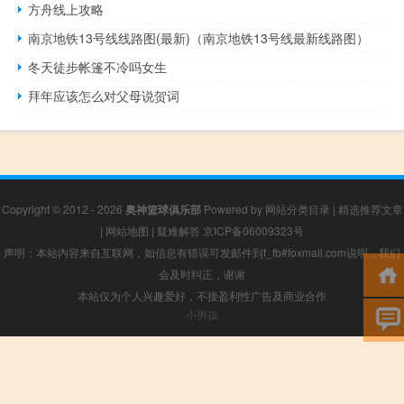
方舟线上攻略
南京地铁13号线线路图(最新)（南京地铁13号线最新线路图）
冬天徒步帐篷不冷吗女生
拜年应该怎么对父母说贺词
Copyright © 2012 - 2026
奥神篮球俱乐部
Powered by
网站分类目录
|
精选推荐文章
|
网站地图
|
疑难解答
京ICP备06009323号
声明：本站内容来自互联网，如信息有错误可发邮件到f_fb#foxmail.com说明，我们
会及时纠正，谢谢
本站仅为个人兴趣爱好，不接盈利性广告及商业合作
小男孩