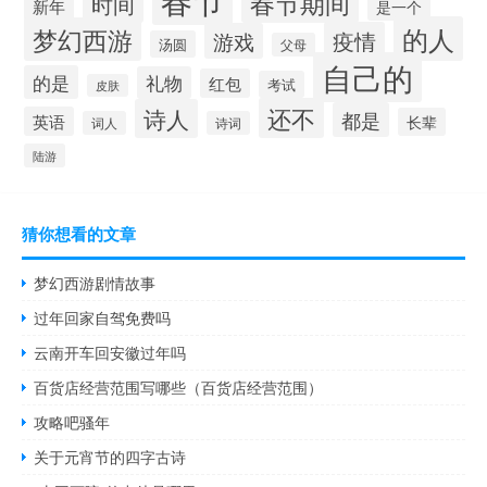
春节期间
时间
新年
是一个
的人
梦幻西游
疫情
游戏
汤圆
父母
自己的
的是
礼物
红包
考试
皮肤
还不
诗人
都是
英语
长辈
词人
诗词
陆游
猜你想看的文章
梦幻西游剧情故事
过年回家自驾免费吗
云南开车回安徽过年吗
百货店经营范围写哪些（百货店经营范围）
攻略吧骚年
关于元宵节的四字古诗