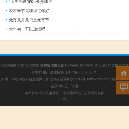
“山围画障”的出处是哪里
农村春节去哪里过年好
元宵几月几日是元宵节
大年初一可以递烟吗
Copyright © 2012 - 2026
奥神篮球俱乐部
Powered by
网站分类目录
|
精选推荐文章
|
网站地图
|
疑难解答
京ICP备06009323号
声明：本站内容来自互联网，如信息有错误可发邮件到f_fb#foxmail.com说明，我们
会及时纠正，谢谢
本站仅为个人兴趣爱好，不接盈利性广告及商业合作
小男孩