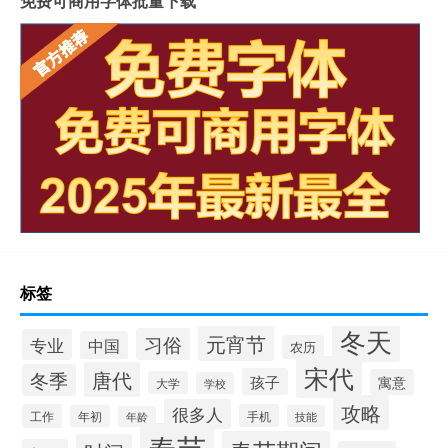
免费可商用字体批量下载
标签
冬天
元宵节
习俗
专业
中国
农历
宋代
唐代
冬季
孩子
寓意
大学
学校
攻略
很多人
工作
手机
年初
技能
年龄
春节