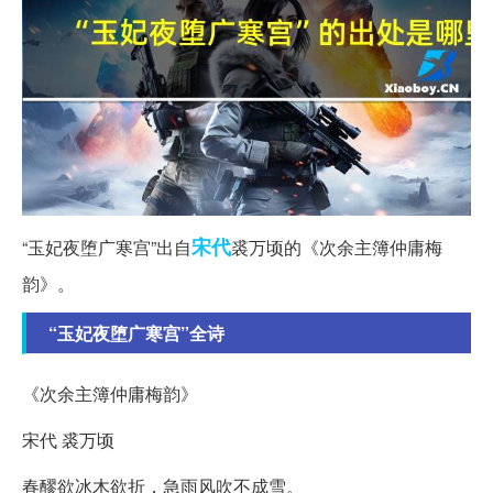
宋代
“玉妃夜堕广寒宫”出自
裘万顷的《次余主簿仲庸梅
韵》。
“玉妃夜堕广寒宫”全诗
《次余主簿仲庸梅韵》
宋代 裘万顷
春醪欲冰木欲折，急雨风吹不成雪。