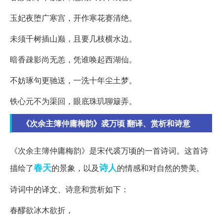
玉妃夜堕广寒宫，开作寒花赛清绝。
未须千树插山巅，且要几枝横水边。
暗香疎影尚无恙，凭谁唤起西湖仙。
不妨琢句更驰送，一洗十年尘土梦。
铁心元不为渠回，眼底珠玑聊簸弄。
《次余主簿仲庸梅韵》裘万顷 翻译、赏析和诗意
《次余主簿仲庸梅韵》是宋代裘万顷的一首诗词。这首诗
春天
诗人
描绘了
的景象，以及
的情感和对自然的赞美。
诗词中的译文、诗意和赏析如下：
春醪欲冰木欲折，