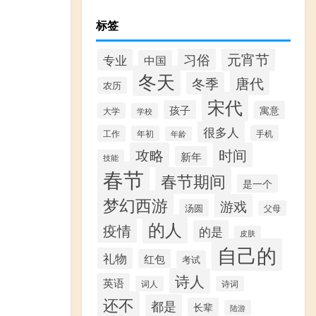
标签
元宵节
习俗
专业
中国
冬天
唐代
冬季
农历
宋代
孩子
寓意
大学
学校
很多人
工作
手机
年初
年龄
攻略
时间
新年
技能
春节
春节期间
是一个
梦幻西游
游戏
汤圆
父母
的人
疫情
的是
皮肤
自己的
礼物
红包
考试
诗人
英语
词人
诗词
还不
都是
长辈
陆游