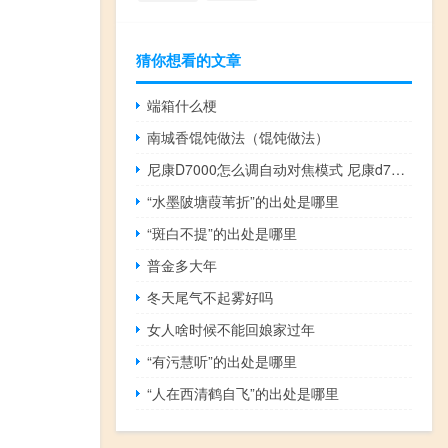
猜你想看的文章
端箱什么梗
南城香馄饨做法（馄饨做法）
尼康D7000怎么调自动对焦模式 尼康d7000使用手册
“水墨陂塘葭苇折”的出处是哪里
“斑白不提”的出处是哪里
普金多大年
冬天尾气不起雾好吗
女人啥时候不能回娘家过年
“有污慧听”的出处是哪里
“人在西清鹤自飞”的出处是哪里