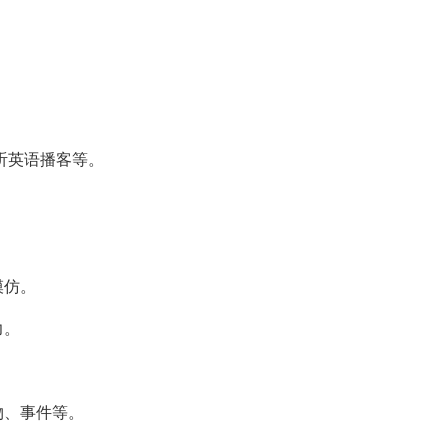
听英语播客等。
模仿。
力。
物、事件等。