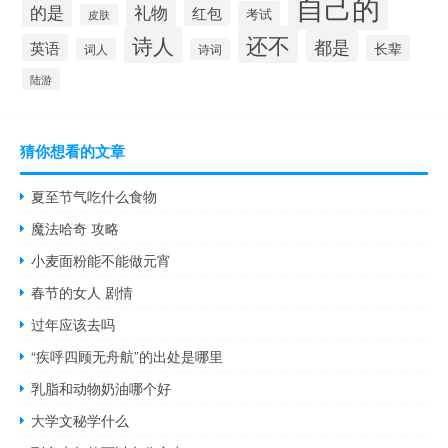
自己的
的是
礼物
红包
考试
皮肤
还不
诗人
都是
英语
长辈
词人
诗词
陆游
猜你想看的文章
夏至节气吃什么食物
魔法哈奇 攻略
小麦面粉能不能做元宵
春节的女人 剧情
过年应该去吗
“疾呼四顾无舟航”的出处是哪里
乳脂和动物奶油哪个好
大学文秘学什么