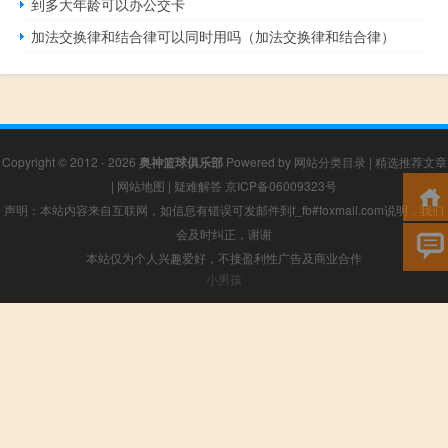
到多大年龄可以办公交卡
加法交换律和结合律可以同时用吗（加法交换律和结合律）
Copyright © 2012 - 2026
奥神篮球俱乐部
Powered by
网站分类目录
|
精选推荐文章
|
网站地图
|
疑难解答
京ICP备06009323号
声明：本站内容来自互联网，如信息有错误可发邮件到f_fb#foxmail.com说明，我们
会及时纠正，谢谢
本站仅为个人兴趣爱好，不接盈利性广告及商业合作
小男孩