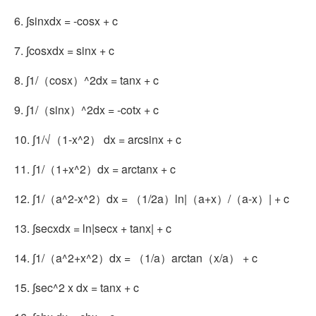
6. ∫sinxdx = -cosx + c
7. ∫cosxdx = sinx + c
8. ∫1/（cosx）^2dx = tanx + c
9. ∫1/（sinx）^2dx = -cotx + c
10. ∫1/√（1-x^2） dx = arcsinx + c
11. ∫1/（1+x^2）dx = arctanx + c
12. ∫1/（a^2-x^2）dx = （1/2a）ln|（a+x）/（a-x）| + c
13. ∫secxdx = ln|secx + tanx| + c
14. ∫1/（a^2+x^2）dx = （1/a）arctan（x/a） + c
15. ∫sec^2 x dx = tanx + c