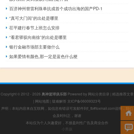
百济神州替雷利珠单抗成首个成功出海的国产PD-1
“真可大门闾”的出处是哪里
茌平建行春节上班怎么安排
“看君驿驭向南徐”的出处是哪里
银行金融市场部主要做什么
如果爱情有颜色,那一定是蓝色什么梗
Copyright © 2012 - 2026
奥神篮球俱乐部
Powered by
网站分类目录
|
精选推荐文章
|
网站地图
|
疑难解答
京ICP备06009323号
声明：本站内容来自互联网，如信息有错误可发邮件到f_fb#foxmail.com说明，我们
会及时纠正，谢谢
本站仅为个人兴趣爱好，不接盈利性广告及商业合作
小男孩