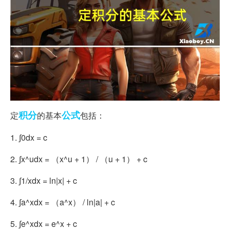
积分
公式
定
的基本
包括：
1. ∫0dx = c
2. ∫x^udx = （x^u + 1） / （u + 1） + c
3. ∫1/xdx = ln|x| + c
4. ∫a^xdx = （a^x） / ln|a| + c
5. ∫e^xdx = e^x + c