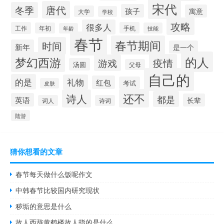
宋代
唐代
冬季
孩子
寓意
大学
学校
攻略
很多人
工作
手机
年初
技能
年龄
春节
春节期间
时间
新年
是一个
的人
梦幻西游
疫情
游戏
汤圆
父母
自己的
的是
礼物
红包
考试
皮肤
还不
诗人
都是
英语
长辈
词人
诗词
陆游
猜你想看的文章
春节每天做什么饭呢作文
中韩春节比较国内研究现状
秽垢的意思是什么
故人西辞黄鹤楼故人指的是什么