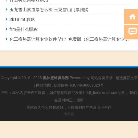
玉龙雪山索道票怎么买 玉龙雪山门票团购
2k16 mt 攻略
frm是什么职称
化工换热器计算专业软件 V1.1 免费版（化工换热器计算专业软件 V1.1 免费版功能简介）
Copyright © 2012 - 2026
奥神篮球俱乐部
Powered by
网站分类目录
|
精选推荐文章
|
网站地图
|
疑难解答
京ICP备06009323号
声明：本站内容来自互联网，如信息有错误可发邮件到f_fb#foxmail.com说明，我们
会及时纠正，谢谢
本站仅为个人兴趣爱好，不接盈利性广告及商业合作
小男孩