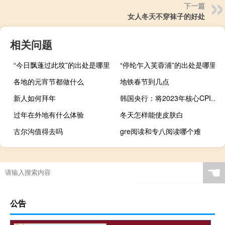
下一篇
女人冬天不穿袜子的好处
相关问题
“今日飘蓬过此坟”的出处是哪里
“停纶乍入芙蓉浦”的出处是哪里
各地的元宵节都做什么
地铁春节到几点
新人如何拜年
韩国央行：将2023年核心CPI预测上调至3.4%而原先预测为3.3%
过年在外地有什么体验
冬天怎样能使皮肤白
古尔沟值得去吗
gre阅读和专八阅读哪个难
☚
公告