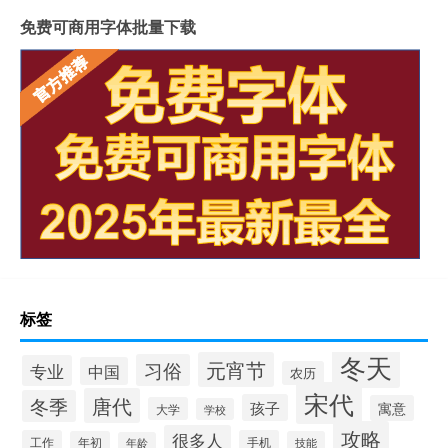
免费可商用字体批量下载
标签
冬天
元宵节
习俗
专业
中国
农历
宋代
唐代
冬季
孩子
寓意
大学
学校
攻略
很多人
工作
手机
年初
技能
年龄