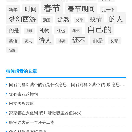
春节
春节期间
时间
新年
是一个
的人
梦幻西游
疫情
游戏
汤圆
父母
自己的
的是
礼物
红包
考试
皮肤
还不
诗人
都是
英语
长辈
词人
诗词
陆游
猜你想看的文章
间召问群臣臧否的否是什么意思（间召问群臣臧否 的 臧 意思是什么）
含有杏花的诗句
网文买断攻略
家家都在大促销 双11哪款吸尘器值得买
临汾师大是一本还是二本
什么材质桌布好清洁