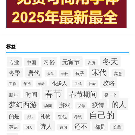
标签
冬天
元宵节
习俗
专业
中国
农历
宋代
唐代
冬季
孩子
寓意
大学
学校
攻略
很多人
工作
手机
年初
技能
年龄
春节
春节期间
时间
新年
是一个
的人
梦幻西游
疫情
游戏
汤圆
父母
自己的
的是
礼物
红包
考试
皮肤
还不
诗人
都是
英语
长辈
词人
诗词