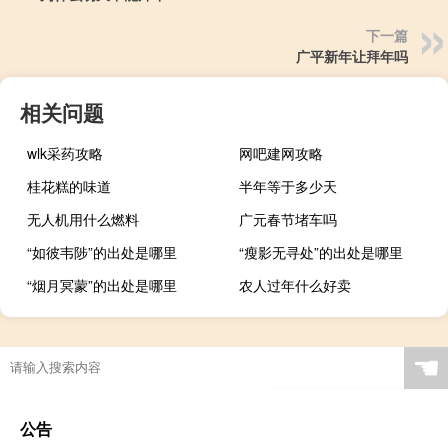
下一篇
广平新年让拜年吗
相关问题
wlk采药攻略
网吧建网攻略
桂花糕的味道
半年等于多少天
无人机用什么燃料
广元春节堵车吗
“如彼韦陟”的出处是哪里
“瘦影无寻处”的出处是哪里
“烟月冥蒙”的出处是哪里
农人过年什么好卖
☚
公告