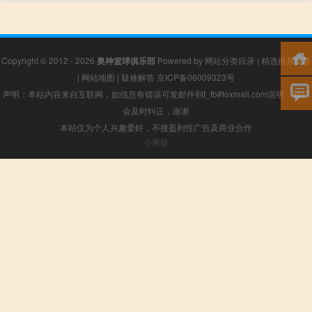
Copyright © 2012 - 2026
奥神篮球俱乐部
Powered by
网站分类目录
|
精选推荐文章
|
网站地图
|
疑难解答
京ICP备06009323号
声明：本站内容来自互联网，如信息有错误可发邮件到f_fb#foxmail.com说明，我们
会及时纠正，谢谢
本站仅为个人兴趣爱好，不接盈利性广告及商业合作
小男孩