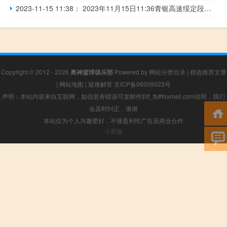
2023-11-15 11:38： 2023年11月15日11:36青银高速绥定段定边收费站入口恢复正常通行。 ​​​
Copyright © 2012 - 2026
奥神篮球俱乐部
Powered by
网站分类目录
|
精选推荐文章
|
网站地图
|
疑难解答
京ICP备06009323号
声明：本站内容来自互联网，如信息有错误可发邮件到f_fb#foxmail.com说明，我们
会及时纠正，谢谢
本站仅为个人兴趣爱好，不接盈利性广告及商业合作
小男孩