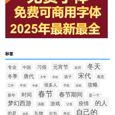
标签
冬天
元宵节
习俗
专业
中国
农历
宋代
唐代
冬季
孩子
寓意
大学
学校
攻略
很多人
工作
手机
年初
技能
年龄
春节
春节期间
时间
新年
是一个
的人
梦幻西游
疫情
游戏
汤圆
父母
自己的
的是
礼物
红包
考试
皮肤