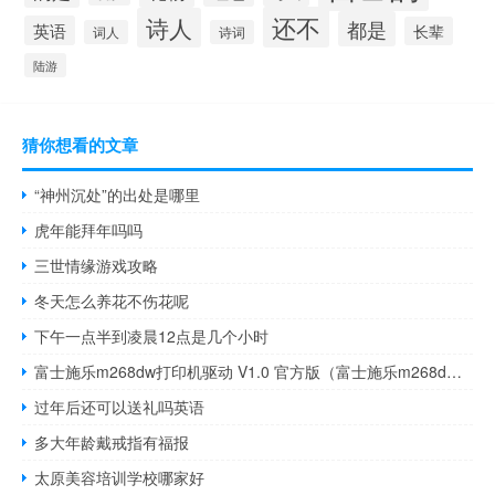
还不
诗人
都是
英语
长辈
词人
诗词
陆游
猜你想看的文章
“神州沉处”的出处是哪里
虎年能拜年吗吗
三世情缘游戏攻略
冬天怎么养花不伤花呢
下午一点半到凌晨12点是几个小时
富士施乐m268dw打印机驱动 V1.0 官方版（富士施乐m268dw打印机驱动 V1.0 官方版功能简介）
过年后还可以送礼吗英语
多大年龄戴戒指有福报
太原美容培训学校哪家好