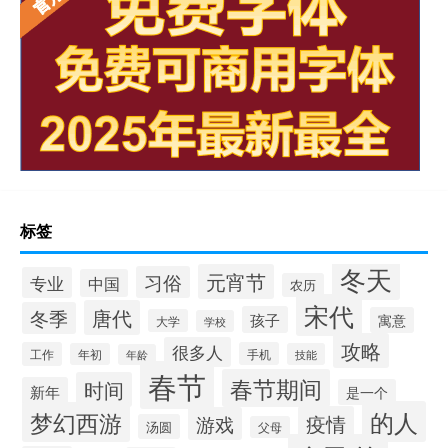
标签
冬天
元宵节
习俗
专业
中国
农历
宋代
唐代
冬季
孩子
寓意
大学
学校
攻略
很多人
工作
手机
年初
技能
年龄
春节
春节期间
时间
新年
是一个
的人
梦幻西游
疫情
游戏
汤圆
父母