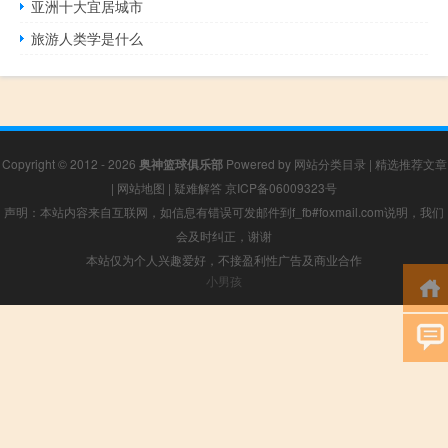
亚洲十大宜居城市
旅游人类学是什么
Copyright © 2012 - 2026
奥神篮球俱乐部
Powered by
网站分类目录
|
精选推荐文章
|
网站地图
|
疑难解答
京ICP备06009323号
声明：本站内容来自互联网，如信息有错误可发邮件到f_fb#foxmail.com说明，我们
会及时纠正，谢谢
本站仅为个人兴趣爱好，不接盈利性广告及商业合作
小男孩