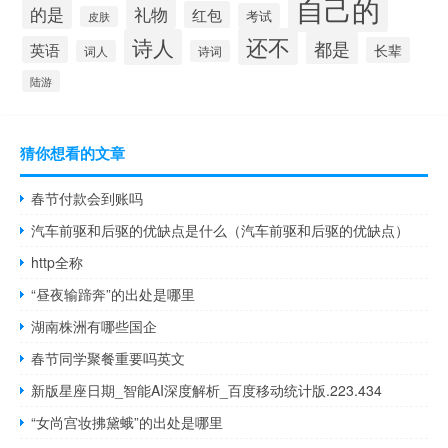
自己的
的是
礼物
红包
考试
皮肤
还不
诗人
都是
英语
长辈
词人
诗词
陆游
猜你想看的文章
春节付款会到账吗
汽车前驱和后驱的优缺点是什么（汽车前驱和后驱的优缺点）
http全称
“昼夜输蹄奔”的出处是哪里
湖南株洲有哪些国企
春节同学聚餐重要吗英文
新版星座日期_智能AI深度解析_百度移动统计版.223.434
“女尚宫妆拂黛蛾”的出处是哪里