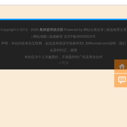
Copyright © 2012 - 2026
奥神篮球俱乐部
Powered by
网站分类目录
|
精选推荐文章
|
网站地图
|
疑难解答
京ICP备06009323号
声明：本站内容来自互联网，如信息有错误可发邮件到f_fb#foxmail.com说明，我们
会及时纠正，谢谢
本站仅为个人兴趣爱好，不接盈利性广告及商业合作
小男孩