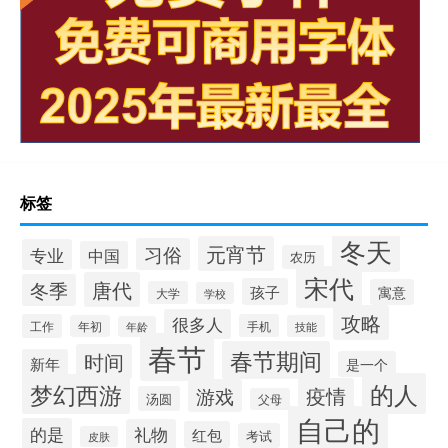
标签
冬天
元宵节
习俗
专业
中国
农历
宋代
唐代
冬季
孩子
寓意
大学
学校
攻略
很多人
工作
手机
年初
技能
年龄
春节
春节期间
时间
新年
是一个
的人
梦幻西游
疫情
游戏
汤圆
父母
自己的
的是
礼物
红包
考试
皮肤