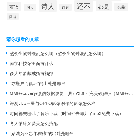
还不
诗人
都是
英语
长辈
词人
诗词
陆游
猜你想看的文章
熬夜生物钟混乱怎么调（熬夜生物钟混乱怎么调）
南宁科技馆里面有什么
多大年龄戴戒指有福报
“亦墐户而俱环”的出处是哪里
MMRecovery(微信数据恢复工具) V3.8.4 完美破解版（MMRecovery(微信数据恢复工具) V3.8.4 完美破解版功能简介）
评测vivo三星与OPPO影像创作的影像怎么样
时间都去哪儿了音乐下载（时间都去哪儿了mp3免费下载）
冬天怕冷又爱美怎么搭配
“姑洗为羽岂年穰穰”的出处是哪里