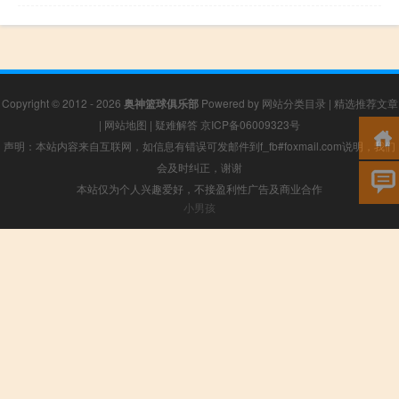
Copyright © 2012 - 2026
奥神篮球俱乐部
Powered by
网站分类目录
|
精选推荐文章
|
网站地图
|
疑难解答
京ICP备06009323号
声明：本站内容来自互联网，如信息有错误可发邮件到f_fb#foxmail.com说明，我们
会及时纠正，谢谢
本站仅为个人兴趣爱好，不接盈利性广告及商业合作
小男孩