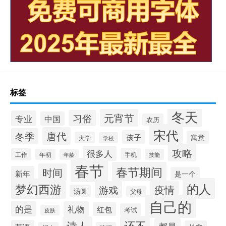
标签
冬天
元宵节
习俗
专业
中国
农历
宋代
唐代
冬季
孩子
寓意
大学
学校
攻略
很多人
工作
手机
年初
技能
年龄
春节
春节期间
时间
新年
是一个
的人
梦幻西游
疫情
游戏
汤圆
父母
自己的
的是
礼物
红包
考试
皮肤
还不
诗人
都是