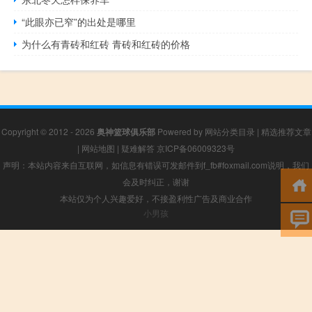
“此眼亦已窄”的出处是哪里
为什么有青砖和红砖 青砖和红砖的价格
Copyright © 2012 - 2026
奥神篮球俱乐部
Powered by
网站分类目录
|
精选推荐文章
|
网站地图
|
疑难解答
京ICP备06009323号
声明：本站内容来自互联网，如信息有错误可发邮件到f_fb#foxmail.com说明，我们
会及时纠正，谢谢
本站仅为个人兴趣爱好，不接盈利性广告及商业合作
小男孩