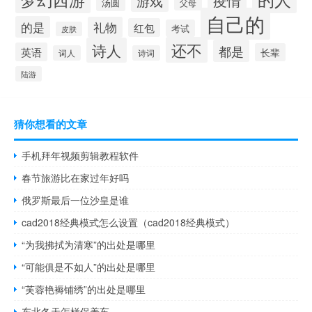
疫情
游戏
汤圆
父母
自己的
的是
礼物
红包
考试
皮肤
还不
诗人
都是
英语
长辈
词人
诗词
陆游
猜你想看的文章
手机拜年视频剪辑教程软件
春节旅游比在家过年好吗
俄罗斯最后一位沙皇是谁
cad2018经典模式怎么设置（cad2018经典模式）
“为我拂拭为清寒”的出处是哪里
“可能俱是不如人”的出处是哪里
“芙蓉艳褥铺绣”的出处是哪里
东北冬天怎样保养车