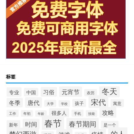
标签
冬天
元宵节
习俗
专业
中国
农历
宋代
唐代
冬季
孩子
寓意
大学
学校
攻略
很多人
工作
手机
年初
技能
年龄
春节
春节期间
时间
新年
是一个
的人
梦幻西游