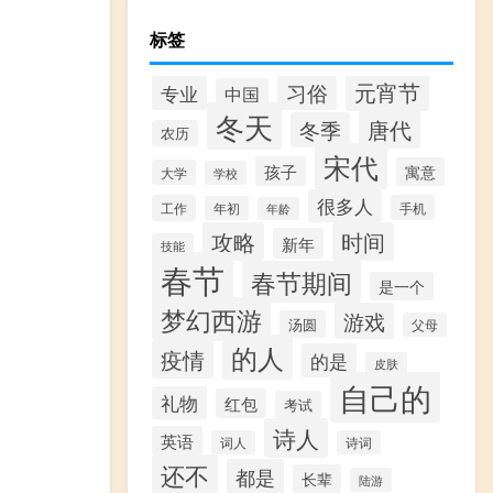
标签
元宵节
习俗
专业
中国
冬天
唐代
冬季
农历
宋代
孩子
寓意
大学
学校
很多人
工作
手机
年初
年龄
攻略
时间
新年
技能
春节
春节期间
是一个
梦幻西游
游戏
汤圆
父母
的人
疫情
的是
皮肤
自己的
礼物
红包
考试
诗人
英语
词人
诗词
还不
都是
长辈
陆游