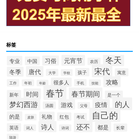
标签
冬天
元宵节
习俗
专业
中国
农历
宋代
唐代
冬季
孩子
寓意
大学
学校
攻略
很多人
工作
手机
年初
技能
年龄
春节
春节期间
时间
新年
是一个
的人
梦幻西游
疫情
游戏
汤圆
父母
自己的
的是
礼物
红包
考试
皮肤
还不
诗人
都是
英语
长辈
词人
诗词
陆游