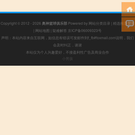
Copyright © 2012 - 2026
奥神篮球俱乐部
Powered by
网站分类目录
|
精选推荐文章
|
网站地图
|
疑难解答
京ICP备06009323号
声明：本站内容来自互联网，如信息有错误可发邮件到f_fb#foxmail.com说明，我们
会及时纠正，谢谢
本站仅为个人兴趣爱好，不接盈利性广告及商业合作
小男孩