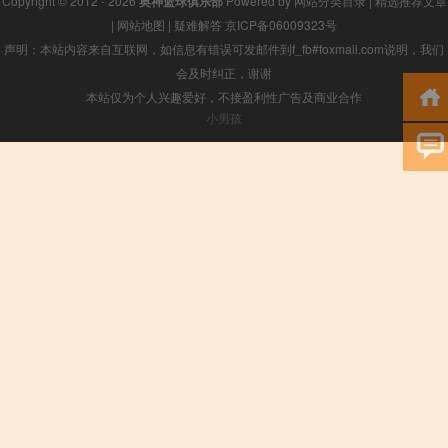
Copyright © 2012 - 2026
奥神篮球俱乐部
Powered by
网站分类目录
|
精选推荐文章
|
网站地图
|
疑难解答
京ICP备06009323号
声明：本站内容来自互联网，如信息有错误可发邮件到f_fb#foxmail.com说明，我们
会及时纠正，谢谢
本站仅为个人兴趣爱好，不接盈利性广告及商业合作
小男孩