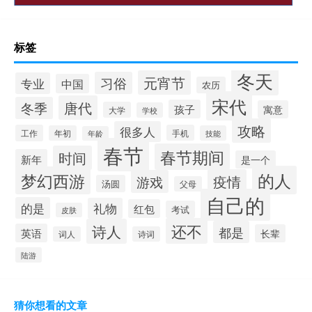
标签
冬天
元宵节
习俗
专业
中国
农历
宋代
唐代
冬季
孩子
寓意
大学
学校
攻略
很多人
工作
手机
年初
技能
年龄
春节
春节期间
时间
新年
是一个
的人
梦幻西游
疫情
游戏
汤圆
父母
自己的
的是
礼物
红包
考试
皮肤
还不
诗人
都是
英语
长辈
词人
诗词
陆游
猜你想看的文章