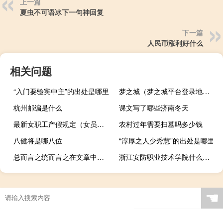
上一篇
夏虫不可语冰下一句神回复
下一篇
人民币涨利好什么
相关问题
“入门要验宾中主”的出处是哪里
梦之城（梦之城平台登录地址）
杭州邮编是什么
课文写了哪些济南冬天
最新女职工产假规定（女员工产假规定）
农村过年需要扫墓吗多少钱
八健将是哪八位
“淳厚之人少秀慧”的出处是哪里
总而言之统而言之在文章中起什么作用（总而言之）
浙江安防职业技术学院什么时候开学
☚