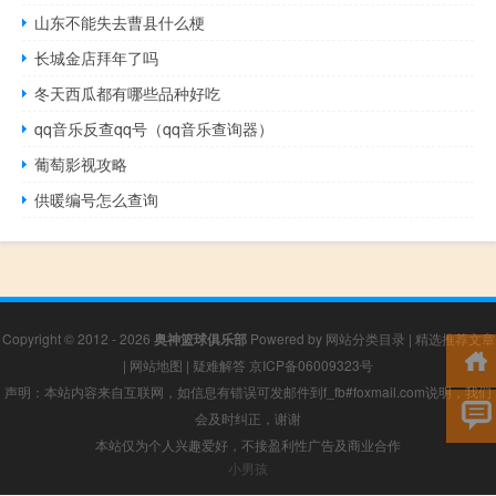
山东不能失去曹县什么梗
长城金店拜年了吗
冬天西瓜都有哪些品种好吃
qq音乐反查qq号（qq音乐查询器）
葡萄影视攻略
供暖编号怎么查询
Copyright © 2012 - 2026
奥神篮球俱乐部
Powered by
网站分类目录
|
精选推荐文章
|
网站地图
|
疑难解答
京ICP备06009323号
声明：本站内容来自互联网，如信息有错误可发邮件到f_fb#foxmail.com说明，我们
会及时纠正，谢谢
本站仅为个人兴趣爱好，不接盈利性广告及商业合作
小男孩