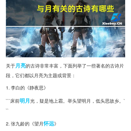
月亮
关于
的古诗非常丰富，下面列举了一些著名的古诗片
段，它们都以月亮为主题或背景：
1. 李白的《静夜思》
明月
```床前
光，疑是地上霜。举头望明月，低头思故乡。`
``
怀远
2. 张九龄的《望月
》