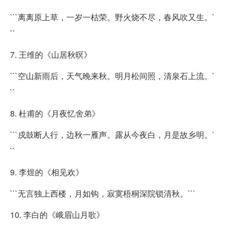
```离离原上草，一岁一枯荣。野火烧不尽，春风吹又生。`
``
7. 王维的《山居秋暝》
```空山新雨后，天气晚来秋。明月松间照，清泉石上流。`
``
8. 杜甫的《月夜忆舍弟》
```戍鼓断人行，边秋一雁声。露从今夜白，月是故乡明。`
``
9. 李煜的《相见欢》
```无言独上西楼，月如钩，寂寞梧桐深院锁清秋。```
10. 李白的《峨眉山月歌》