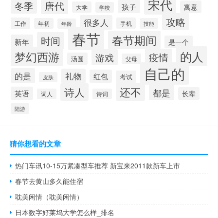
宋代
唐代
冬季
孩子
寓意
大学
学校
攻略
很多人
工作
手机
年初
技能
年龄
春节
春节期间
时间
新年
是一个
的人
梦幻西游
疫情
游戏
汤圆
父母
自己的
的是
礼物
红包
考试
皮肤
还不
诗人
都是
英语
长辈
词人
诗词
陆游
猜你想看的文章
热门车讯10-15万紧凑型车推荐 新宝来2011款新车上市
春节去黄山多久能住宿
耽美闲情（耽美闲情）
日本数字好莱坞大学怎么样_排名