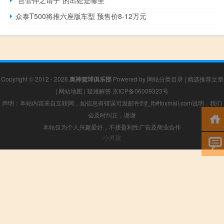
众泰T500将推六座版车型 预售价8-12万元
Copyright © 2012 - 2026
奥神篮球俱乐部
Powered by
网站分类目录
|
精选推荐文章
|
网站地图
|
疑难解答
京ICP备06009323号
声明：本站内容来自互联网，如信息有错误可发邮件到f_fb#foxmail.com说明，我们
会及时纠正，谢谢
本站仅为个人兴趣爱好，不接盈利性广告及商业合作
小男孩