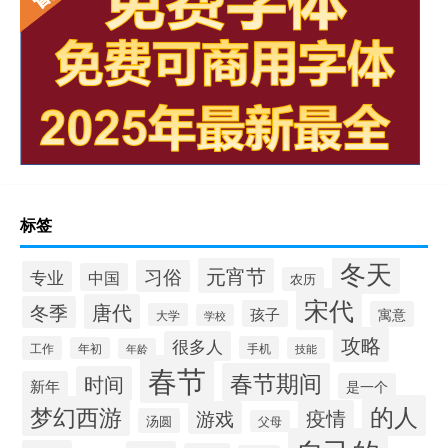
标签
冬天
元宵节
习俗
专业
中国
农历
宋代
唐代
冬季
孩子
寓意
大学
学校
攻略
很多人
工作
手机
年初
技能
年龄
春节
春节期间
时间
新年
是一个
的人
梦幻西游
疫情
游戏
汤圆
父母