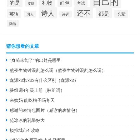
自己的
的是
礼物
红包
考试
皮肤
还不
诗人
都是
英语
长辈
词人
诗词
陆游
猜你想看的文章
“身苟未能了”的出处是哪里
熬夜生物钟混乱怎么调（熬夜生物钟混乱怎么调）
鑫源x2和x2x有什么区别（鑫源x2）
驻组词4年级上册（驻组词）
来姨妈 能吃柚子吗冬天
感谢的表情包图片（感谢的表情包）
范冰冰的乳晕好大
模拟城市4 攻略
“岂管仲之谓乎”的出处是哪里