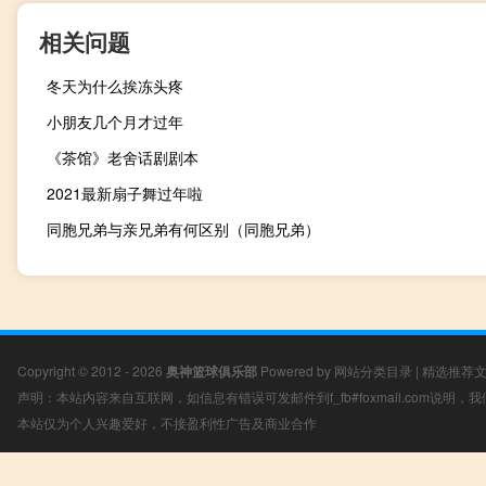
相关问题
冬天为什么挨冻头疼
小朋友几个月才过年
《茶馆》老舍话剧剧本
2021最新扇子舞过年啦
同胞兄弟与亲兄弟有何区别（同胞兄弟）
Copyright © 2012 - 2026
奥神篮球俱乐部
Powered by
网站分类目录
|
精选推荐
声明：本站内容来自互联网，如信息有错误可发邮件到f_fb#foxmail.com说明
本站仅为个人兴趣爱好，不接盈利性广告及商业合作