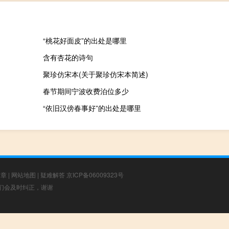
“桃花好面皮”的出处是哪里
含有杏花的诗句
聚珍仿宋本(关于聚珍仿宋本简述)
春节期间宁波收费泊位多少
“依旧汉傍春事好”的出处是哪里
文章
|
网站地图
|
疑难解答
京ICP备06009323号
，我们会及时纠正，谢谢