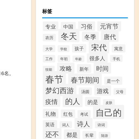
标签
元宵节
习俗
专业
中国
冬天
唐代
冬季
农历
宋代
孩子
寓意
大学
学校
很多人
工作
手机
年初
年龄
攻略
时间
新年
技能
16名。
春节
春节期间
是一个
梦幻西游
游戏
汤圆
父母
的人
疫情
的是
皮肤
自己的
礼物
红包
考试
诗人
英语
词人
诗词
还不
都是
长辈
陆游