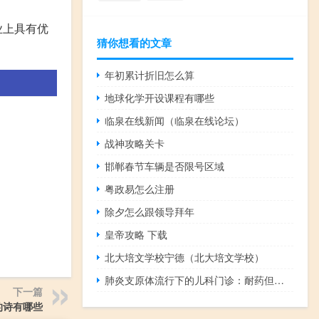
业上具有优
猜你想看的文章
年初累计折旧怎么算
地球化学开设课程有哪些
临泉在线新闻（临泉在线论坛）
战神攻略关卡
邯郸春节车辆是否限号区域
粤政易怎么注册
除夕怎么跟领导拜年
皇帝攻略 下载
北大培文学校宁德（北大培文学校）
肺炎支原体流行下的儿科门诊：耐药但不难治疗感染高峰预计持续至寒假
下一篇
的诗有哪些