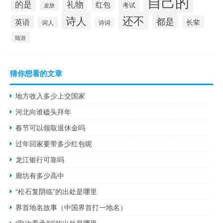
自己的
的是
礼物
红包
考试
皮肤
还不
诗人
都是
英语
长辈
词人
诗词
陆游
猜你想看的文章
地方收入多少上交国家
河北向谁磕头拜年
春节可以领取退休金吗
过年回家要带多少红包呢
龙江银行可靠吗
廊坊有多少高中
“松石复阴临”的出处是哪里
界首地名故事（中国界首打一地名）
“取次看承别”的出处是哪里