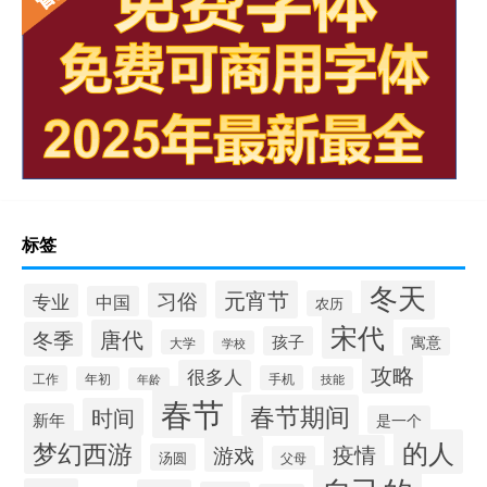
标签
冬天
元宵节
习俗
专业
中国
农历
宋代
唐代
冬季
孩子
寓意
大学
学校
攻略
很多人
工作
手机
年初
技能
年龄
春节
春节期间
时间
新年
是一个
的人
梦幻西游
疫情
游戏
汤圆
父母