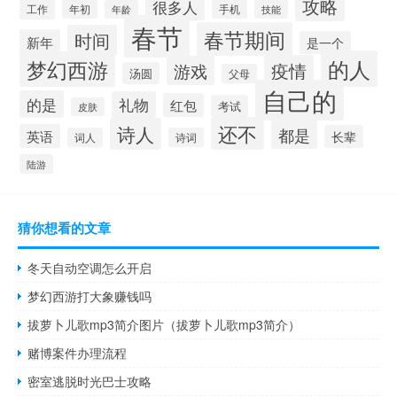
攻略
很多人
工作
手机
年初
技能
年龄
春节
春节期间
时间
新年
是一个
的人
梦幻西游
疫情
游戏
汤圆
父母
自己的
的是
礼物
红包
考试
皮肤
还不
诗人
都是
英语
长辈
词人
诗词
陆游
猜你想看的文章
冬天自动空调怎么开启
梦幻西游打大象赚钱吗
拔萝卜儿歌mp3简介图片（拔萝卜儿歌mp3简介）
赌博案件办理流程
密室逃脱时光巴士攻略