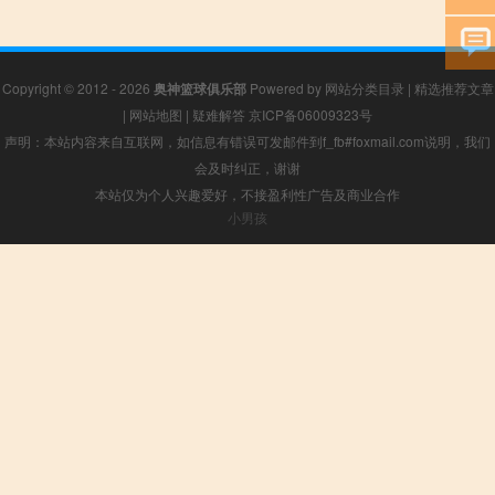
Copyright © 2012 - 2026
奥神篮球俱乐部
Powered by
网站分类目录
|
精选推荐文章
|
网站地图
|
疑难解答
京ICP备06009323号
声明：本站内容来自互联网，如信息有错误可发邮件到f_fb#foxmail.com说明，我们
会及时纠正，谢谢
本站仅为个人兴趣爱好，不接盈利性广告及商业合作
小男孩