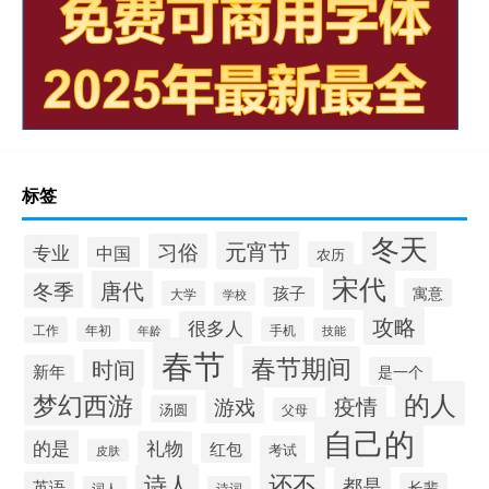
标签
冬天
元宵节
习俗
专业
中国
农历
宋代
唐代
冬季
孩子
寓意
大学
学校
攻略
很多人
工作
手机
年初
技能
年龄
春节
春节期间
时间
新年
是一个
的人
梦幻西游
疫情
游戏
汤圆
父母
自己的
的是
礼物
红包
考试
皮肤
还不
诗人
都是
英语
长辈
词人
诗词