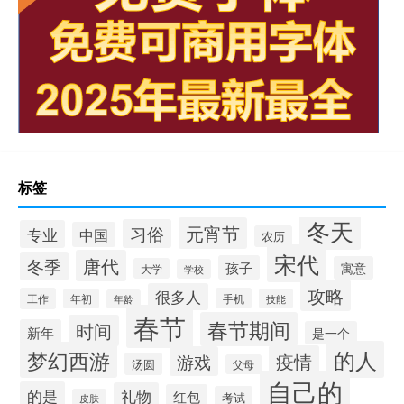
标签
冬天
元宵节
习俗
专业
中国
农历
宋代
唐代
冬季
孩子
寓意
大学
学校
攻略
很多人
工作
手机
年初
技能
年龄
春节
春节期间
时间
新年
是一个
的人
梦幻西游
疫情
游戏
汤圆
父母
自己的
的是
礼物
红包
考试
皮肤