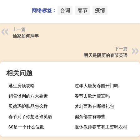
网络标签：
台词
春节
疫情
上一篇
仙家如何拜年
下一篇
明天是阴历的春节英语
相关问题
逃生房顶攻略
过年大唐芙蓉园开门吗
销售谈判的八大要素
春节去欧洲便宜吗
贝德玛护肤品怎么样
梦幻西游在哪领礼包
春节到了你想念谁英语
偏旁部首有哪些
66是一个什么位数
退休教师春节有工资吗农村