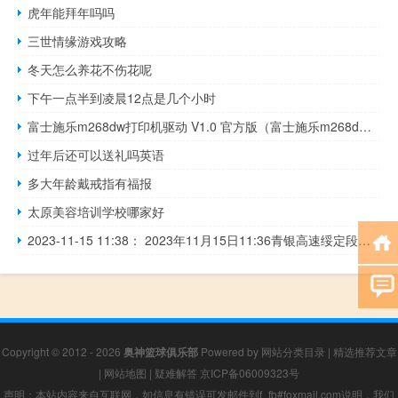
虎年能拜年吗吗
三世情缘游戏攻略
冬天怎么养花不伤花呢
下午一点半到凌晨12点是几个小时
富士施乐m268dw打印机驱动 V1.0 官方版（富士施乐m268dw打印机驱动 V1.0 官方版功能简介）
过年后还可以送礼吗英语
多大年龄戴戒指有福报
太原美容培训学校哪家好
2023-11-15 11:38： 2023年11月15日11:36青银高速绥定段定边收费站入口恢复正常通行。 ​​​
Copyright © 2012 - 2026
奥神篮球俱乐部
Powered by
网站分类目录
|
精选推荐文章
|
网站地图
|
疑难解答
京ICP备06009323号
声明：本站内容来自互联网，如信息有错误可发邮件到f_fb#foxmail.com说明，我们