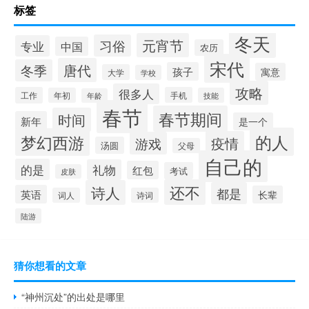
标签
冬天
元宵节
习俗
专业
中国
农历
宋代
唐代
冬季
孩子
寓意
大学
学校
攻略
很多人
工作
手机
年初
技能
年龄
春节
春节期间
时间
新年
是一个
的人
梦幻西游
疫情
游戏
汤圆
父母
自己的
的是
礼物
红包
考试
皮肤
还不
诗人
都是
英语
长辈
词人
诗词
陆游
猜你想看的文章
“神州沉处”的出处是哪里