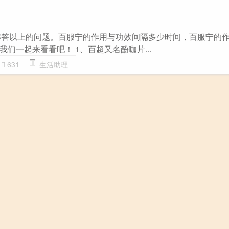
大家解答以上的问题。百服宁的作用与功效间隔多少时间，百服宁的
们一起来看看吧！ 1、百超又名酚咖片...
631
生活助理