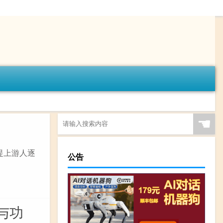
☚
堤上游人逐
公告
与功