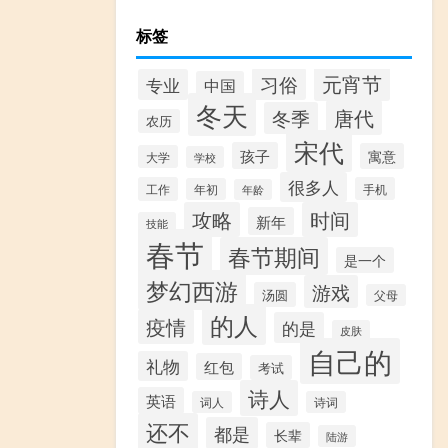
标签
元宵节
习俗
专业
中国
冬天
唐代
冬季
农历
宋代
孩子
寓意
大学
学校
很多人
工作
手机
年初
年龄
攻略
时间
新年
技能
春节
春节期间
是一个
梦幻西游
游戏
汤圆
父母
的人
疫情
的是
皮肤
自己的
礼物
红包
考试
诗人
英语
词人
诗词
还不
都是
长辈
陆游