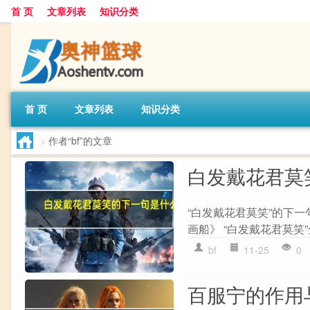
首 页
文章列表
知识分类
首 页
文章列表
知识分类
>
作者“bf”的文章
白发戴花君莫
“白发戴花君莫笑”的下
画船》 “白发戴花君莫笑”
bf
11-25
0
百服宁的作用