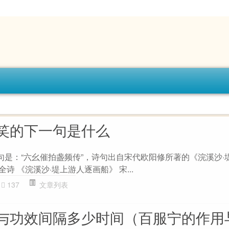
笑的下一句是什么
一句是：“六幺催拍盏频传”，诗句出自宋代欧阳修所著的《浣溪沙·
全诗 《浣溪沙·堤上游人逐画船》 宋...
137
文章列表
与功效间隔多少时间（百服宁的作用