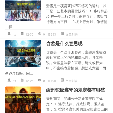
滑雪是一项需要技巧和练习的运动，以
下是一些基本的滑雪技巧： 1. 步行和起
步 在平地上行走时，保持直行，雪板与
行进方向平行。 在坡上行走时，像螃蟹
一样...
hx
12-30
0
993
文章列表
含蓄是什么意思呢
含蓄是一个汉语形容词，主要用来描述
表达方式上的内涵和暗示性。具体来
说，含蓄意味着在言语、诗文或行为
中，不直接表露情感、想法或意图，而
是通过隐晦、间...
hx
12-26
0
490
文章列表
缓刑犯应遵守的规定都有哪些
缓刑期间，犯罪分子需要遵守以下规
定： 1. 遵守法律、行政法规，服从监
督； 2. 按照考察机关的规定报告自己的