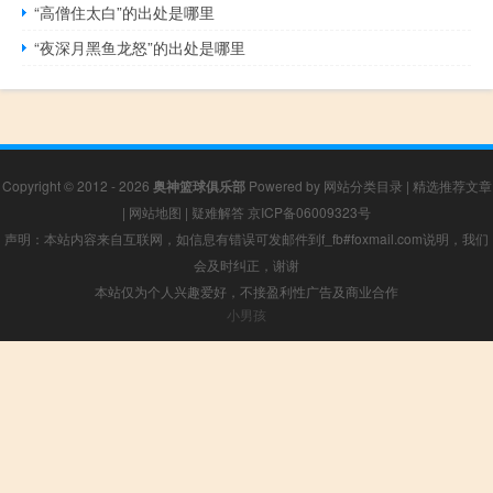
“高僧住太白”的出处是哪里
“夜深月黑鱼龙怒”的出处是哪里
Copyright © 2012 - 2026
奥神篮球俱乐部
Powered by
网站分类目录
|
精选推荐文章
|
网站地图
|
疑难解答
京ICP备06009323号
声明：本站内容来自互联网，如信息有错误可发邮件到f_fb#foxmail.com说明，我们
会及时纠正，谢谢
本站仅为个人兴趣爱好，不接盈利性广告及商业合作
小男孩