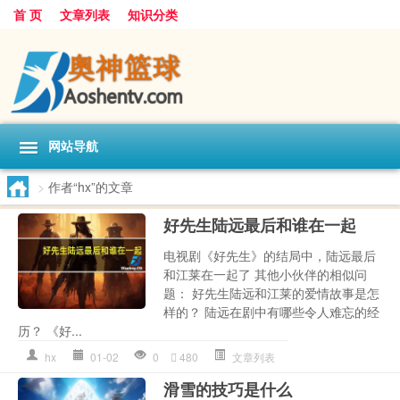
首 页
文章列表
知识分类
网站导航
>
作者“hx”的文章
好先生陆远最后和谁在一起
电视剧《好先生》的结局中，陆远最后
和江莱在一起了 其他小伙伴的相似问
题： 好先生陆远和江莱的爱情故事是怎
样的？ 陆远在剧中有哪些令人难忘的经
历？ 《好...
hx
01-02
0
480
文章列表
滑雪的技巧是什么