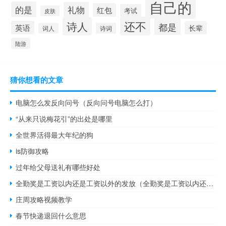
自己的
的是
礼物
红包
考试
皮肤
还不
诗人
都是
英语
长辈
词人
诗词
陆游
猜你想看的文章
电脑怎么发反向问号（反向问号电脑怎么打）
“从来只说梅花引”的出处是哪里
全世界活得最大年纪的狗
is防御攻略
过年给父母送礼有哪些好处
全勤奖是工资以内还是工资以外的发放（全勤奖是工资以内还是工资以外的）
庄周攻略视频教学
春节快递退回什么意思