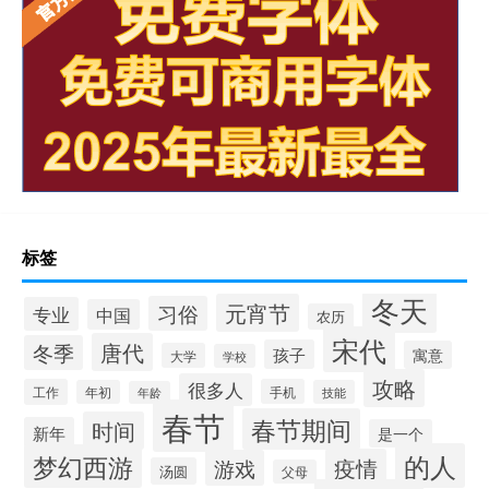
标签
冬天
元宵节
习俗
专业
中国
农历
宋代
唐代
冬季
孩子
寓意
大学
学校
攻略
很多人
工作
手机
年初
技能
年龄
春节
春节期间
时间
新年
是一个
的人
梦幻西游
疫情
游戏
汤圆
父母