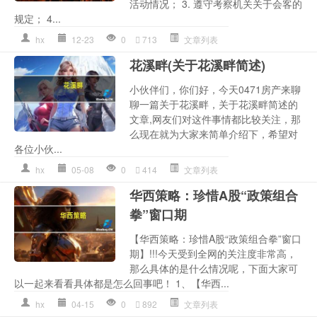
活动情况； 3. 遵守考察机关关于会客的
规定； 4...
hx
12-23
0
713
文章列表
花溪畔(关于花溪畔简述)
小伙伴们，你们好，今天0471房产来聊
聊一篇关于花溪畔，关于花溪畔简述的
文章,网友们对这件事情都比较关注，那
么现在就为大家来简单介绍下，希望对
各位小伙...
hx
05-08
0
414
文章列表
华西策略：珍惜A股“政策组合
拳”窗口期
【华西策略：珍惜A股“政策组合拳”窗口
期】!!!今天受到全网的关注度非常高，
那么具体的是什么情况呢，下面大家可
以一起来看看具体都是怎么回事吧！ 1、【华西...
hx
04-15
0
892
文章列表