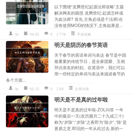
以下围绕“龙腾世纪起源法师攻略”主题
解决网友的困惑 龙腾世纪:起源怎样成
为血法师? 首先,主角必须是个法师(在
没有使用MOD的情况下,主角如果是...
lts
04-25
0
778
手游攻略
明天是阴历的春节英语
关于春节的英语单词与表达 春节是中国
最重要的传统节日，是全家团聚、互相
拜访亲友的时刻。在英语中，我们可以
用一些特定的单词与表达来描述春节的
各个方面...
lts
02-12
0
69
文章列表
明天是不是真的过年啦
明天是不是真的过年啦-ZOL问答 一年
中的最后一天(农历腊月二十九或三十)
称为“岁除”;“岁除”之夜即为“除夕”,“除”是
更易之意.即旧的一年从此过去,新的一