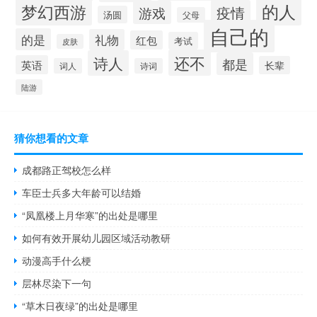
的人
梦幻西游
疫情
游戏
汤圆
父母
自己的
的是
礼物
红包
考试
皮肤
还不
诗人
都是
英语
长辈
词人
诗词
陆游
猜你想看的文章
成都路正驾校怎么样
车臣士兵多大年龄可以结婚
“凤凰楼上月华寒”的出处是哪里
如何有效开展幼儿园区域活动教研
动漫高手什么梗
层林尽染下一句
“草木日夜绿”的出处是哪里