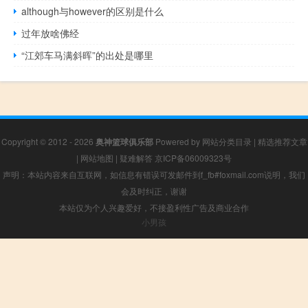
although与however的区别是什么
过年放啥佛经
“江郊车马满斜晖”的出处是哪里
Copyright © 2012 - 2026
奥神篮球俱乐部
Powered by
网站分类目录
|
精选推荐文章
|
网站地图
|
疑难解答
京ICP备06009323号
声明：本站内容来自互联网，如信息有错误可发邮件到f_fb#foxmail.com说明，我们
会及时纠正，谢谢
本站仅为个人兴趣爱好，不接盈利性广告及商业合作
小男孩