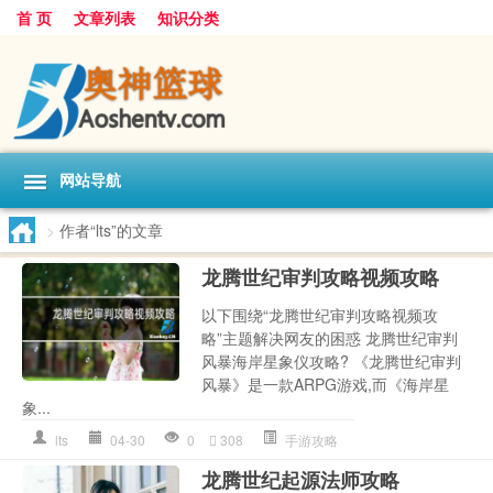
首 页
文章列表
知识分类
网站导航
>
作者“lts”的文章
龙腾世纪审判攻略视频攻略
以下围绕“龙腾世纪审判攻略视频攻
略”主题解决网友的困惑 龙腾世纪审判
风暴海岸星象仪攻略? 《龙腾世纪审判
风暴》是一款ARPG游戏,而《海岸星
象...
lts
04-30
0
308
手游攻略
龙腾世纪起源法师攻略