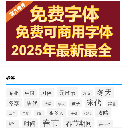
标签
冬天
元宵节
习俗
专业
中国
农历
宋代
唐代
冬季
孩子
寓意
大学
学校
攻略
很多人
工作
手机
年初
技能
年龄
春节
春节期间
时间
新年
是一个