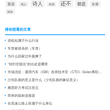
还不
诗人
都是
英语
长辈
词人
诗词
陆游
猜你想看的文章
农机站属于什么行业
车胄被谁杀的（车胄）
为什么回家过年最爽了
“却扫甘隐沦”的出处是哪里
市场消息：通用汽车（GM）首席技术官（CTO）Golan离职距离其入职刚刚一个月
少先队旗的意义是什么（少先队旗的象征意义）
雅思听力考试注意点
简单的鼠标连接器
在高速公路上班属于什么单位