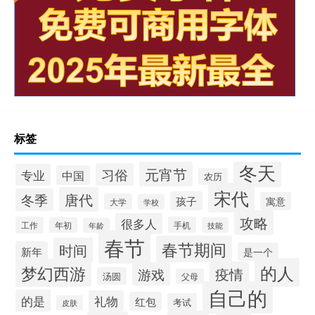
标签
冬天
元宵节
习俗
专业
中国
农历
宋代
唐代
冬季
孩子
寓意
大学
学校
攻略
很多人
工作
手机
年初
技能
年龄
春节
春节期间
时间
新年
是一个
的人
梦幻西游
疫情
游戏
汤圆
父母
自己的
的是
礼物
红包
考试
皮肤