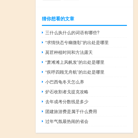
猜你想看的文章
三什么执什么的词语有哪些?
“求情抉态兮幽微彰”的出处是哪里
莴苣种植时间和方法露天
“萧滩滩上风帆发”的出处是哪里
“疾呼四顾无舟航”的出处是哪里
小巴西龟冬天怎么养
炉石收割者戈提克攻略
去年成考分数线是多少
团建旅游费是属于什么费用
过年气氛最热闹的省会