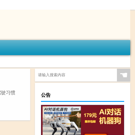
☚
驾驶习惯
公告