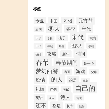
标签
元宵节
习俗
专业
中国
冬天
唐代
冬季
农历
宋代
孩子
寓意
大学
学校
很多人
工作
手机
年初
年龄
攻略
时间
新年
技能
春节
春节期间
是一个
梦幻西游
游戏
汤圆
父母
的人
疫情
的是
皮肤
自己的
礼物
红包
考试
诗人
英语
词人
诗词
还不
都是
长辈
陆游