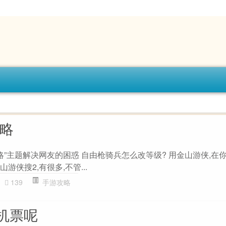
攻略
略”主题解决网友的困惑 自由枪骑兵怎么改等级? 用金山游侠,在
游侠搜2,有很多,不管...
139
手游攻略
机票呢