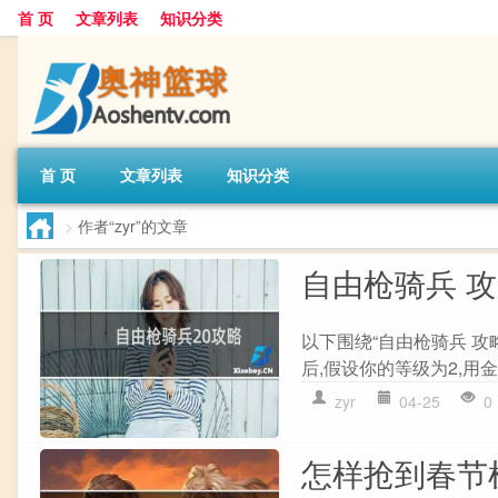
首 页
文章列表
知识分类
首 页
文章列表
知识分类
>
作者“zyr”的文章
自由枪骑兵 
以下围绕“自由枪骑兵 攻
后,假设你的等级为2,用金山
zyr
04-25
0
怎样抢到春节