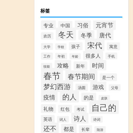
标签
元宵节
习俗
专业
中国
冬天
唐代
冬季
农历
宋代
孩子
寓意
大学
学校
很多人
工作
手机
年初
年龄
攻略
时间
新年
技能
春节
春节期间
是一个
梦幻西游
游戏
汤圆
父母
的人
疫情
的是
皮肤
自己的
礼物
红包
考试
诗人
英语
词人
诗词
还不
都是
长辈
陆游