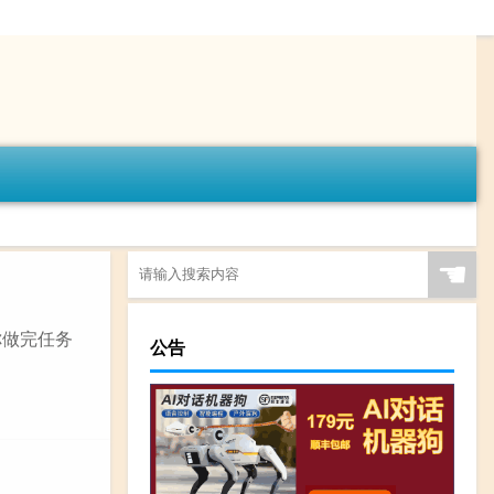
☚
你做完任务
公告