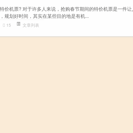
特价机票? 对于许多人来说，抢购春节期间的特价机票是一件让
，规划好时间，其实在某些目的地是有机...
15
文章列表