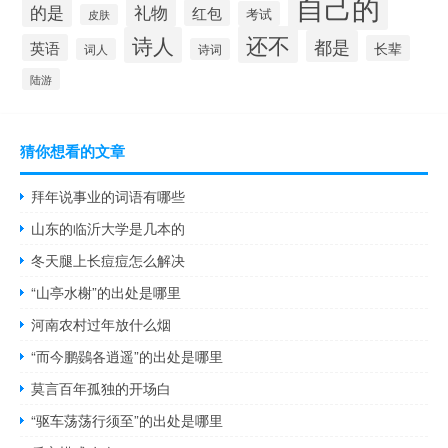
自己的
的是
礼物
红包
考试
皮肤
还不
诗人
都是
英语
长辈
词人
诗词
陆游
猜你想看的文章
拜年说事业的词语有哪些
山东的临沂大学是几本的
冬天腿上长痘痘怎么解决
“山亭水榭”的出处是哪里
河南农村过年放什么烟
“而今鹏鷃各逍遥”的出处是哪里
莫言百年孤独的开场白
“驱车荡荡行须至”的出处是哪里