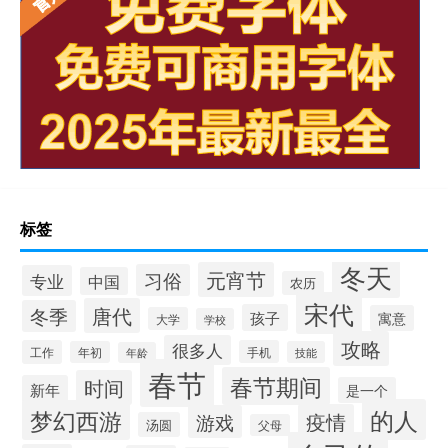
标签
冬天
元宵节
习俗
专业
中国
农历
宋代
唐代
冬季
孩子
寓意
大学
学校
攻略
很多人
工作
手机
年初
技能
年龄
春节
春节期间
时间
新年
是一个
的人
梦幻西游
疫情
游戏
汤圆
父母