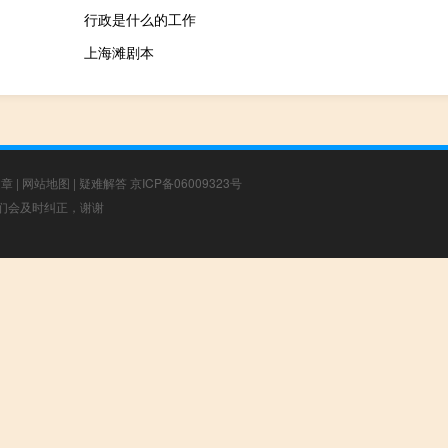
行政是什么的工作
上海滩剧本
文章
|
网站地图
|
疑难解答
京ICP备06009323号
，我们会及时纠正，谢谢