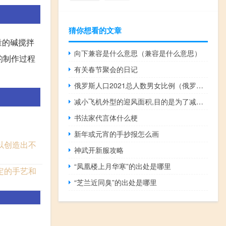
猜你想看的文章
量的碱搅拌
向下兼容是什么意思（兼容是什么意思）
的制作过程
有关春节聚会的日记
俄罗斯人口2021总人数男女比例（俄罗斯人口2021总人数）
减小飞机外型的迎风面积,目的是为了减小飞机的（减小）
书法家代言体什么梗
新年或元宵的手抄报怎么画
以创造出不
神武开新服攻略
“凤凰楼上月华寒”的出处是哪里
定的手艺和
“芝兰近同臭”的出处是哪里