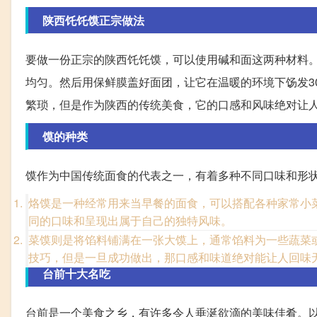
陕西饦饦馍正宗做法
要做一份正宗的陕西饦饦馍，可以使用碱和面这两种材料
均匀。然后用保鲜膜盖好面团，让它在温暖的环境下饧发3
繁琐，但是作为陕西的传统美食，它的口感和风味绝对让
馍的种类
馍作为中国传统面食的代表之一，有着多种不同口味和形
烙馍是一种经常用来当早餐的面食，可以搭配各种家常小
同的口味和呈现出属于自己的独特风味。
菜馍则是将馅料铺满在一张大馍上，通常馅料为一些蔬菜
技巧，但是一旦成功做出，那口感和味道绝对能让人回味
台前十大名吃
台前是一个美食之乡，有许多令人垂涎欲滴的美味佳肴。