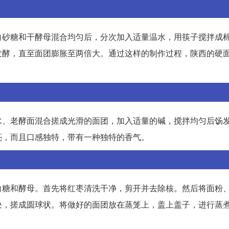
白砂糖和干酵母混合均匀后，分次加入适量温水，用筷子搅拌成
发酵，直至面团膨胀至两倍大。通过这样的制作过程，陕西的硬
水、老酵面混合搓成光滑的面团，加入适量的碱，搅拌均匀后饧
亮，而且口感独特，带有一种独特的香气。
白糖和酵母。首先将红枣清洗干净，剪开并去除核。然后将面粉
块，搓成圆球状。将做好的面团放在蒸笼上，盖上盖子，进行蒸