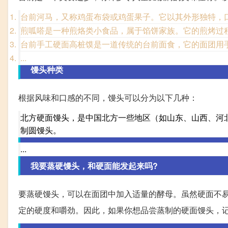
台前河马，又称鸡蛋布袋或鸡蛋果子。它以其外形独特，
煎呱嗒是一种煎烙类小食品，属于馅饼家族。它的煎烤过
台前手工硬面高桩馍是一道传统的台前面食，它的面团用
...
馒头种类
根据风味和口感的不同，馒头可以分为以下几种：
北方硬面馒头，是中国北方一些地区（如山东、山西、河
制圆馒头。
...
我要蒸硬馒头，和硬面能发起来吗?
要蒸硬馒头，可以在面团中加入适量的酵母。虽然硬面不
定的硬度和嚼劲。因此，如果你想品尝蒸制的硬面馒头，