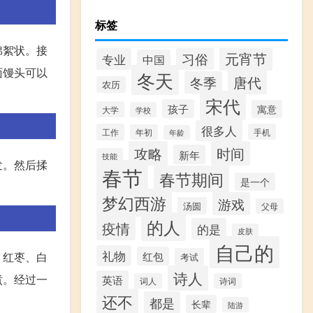
标签
棉絮状。接
元宵节
习俗
专业
中国
面馒头可以
冬天
唐代
冬季
农历
宋代
孩子
寓意
大学
学校
很多人
工作
手机
年初
年龄
攻略
时间
新年
技能
发。然后揉
春节
春节期间
是一个
梦幻西游
游戏
汤圆
父母
的人
疫情
的是
皮肤
自己的
礼物
、红枣、白
红包
考试
诗人
煮。经过一
英语
词人
诗词
还不
都是
长辈
陆游