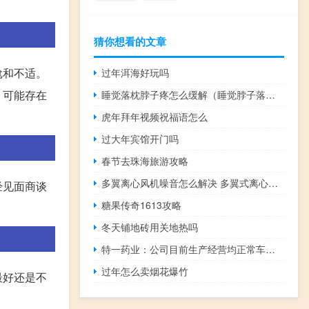
猜你想看的文章
尬和不适。
过年洱海好玩吗
，可能存在
睡觉落枕脖子疼怎么缓解（睡觉脖子落枕了怎么办）
虎年拜年视频祝福语怎么
过大年宾馆开门吗
春节去珠海旅游攻略
多翼离心风机噪音怎么解决 多翼式离心风机生产厂家
经见面商谈
糖果传奇1613攻略
冬天铺地砖用关地热吗
特一药业：公司目前生产经营均正常车间满负荷生产
过年怎么卖烟花爆竹
最好还是不