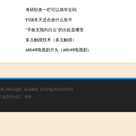
考研职务一栏可以填学生吗
钓场冬天适合放什么鱼竿
“手板支颐向白云”的出处是哪里
多点触摸技术（多点触摸）
akb48电视剧片头（akb48电视剧）
文章
|
网站地图
|
疑难解答
京ICP备06009323号
，我们会及时纠正，谢谢