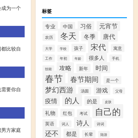
会成为一个
标签
元宵节
习俗
专业
中国
冬天
唐代
冬季
农历
宋代
孩子
间都比较自
寓意
大学
学校
很多人
工作
手机
年初
年龄
攻略
时间
新年
技能
春节
春节期间
是一个
梦幻西游
也需要你自
游戏
汤圆
父母
的人
疫情
的是
皮肤
自己的
礼物
红包
考试
诗人
英语
词人
诗词
识男方家庭
还不
都是
长辈
陆游