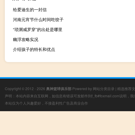
给爱迪生的一封信
河南元宵节什么时间吃饺子
“琐屑咸罗穿”的出处是哪里
幽浮攻略实况
介绍孩子的特长和优点
Copyright © 2012 - 2026
奥神篮球俱乐部
Powered by
网站分类目录
|
精选推荐
声明：本站内容来自互联网，如信息有错误可发邮件到f_fb#foxmail.com说明
本站仅为个人兴趣爱好，不接盈利性广告及商业合作