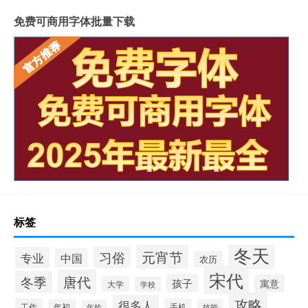
免费可商用字体批量下载
标签
冬天
元宵节
习俗
专业
中国
农历
宋代
唐代
冬季
孩子
寓意
大学
学校
攻略
很多人
工作
手机
年初
技能
年龄