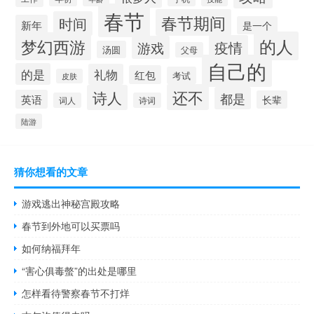
春节
春节期间
时间
新年
是一个
的人
梦幻西游
疫情
游戏
汤圆
父母
自己的
的是
礼物
红包
考试
皮肤
还不
诗人
都是
英语
长辈
词人
诗词
陆游
猜你想看的文章
游戏逃出神秘宫殿攻略
春节到外地可以买票吗
如何纳福拜年
“害心俱毒螫”的出处是哪里
怎样看待警察春节不打烊