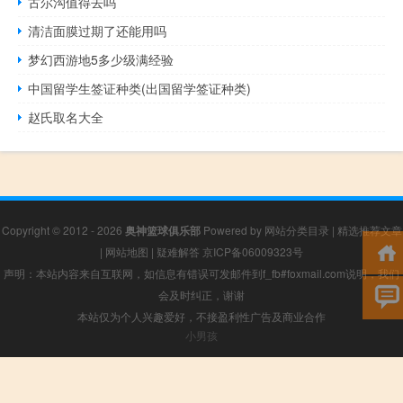
古尔沟值得去吗
清洁面膜过期了还能用吗
梦幻西游地5多少级满经验
中国留学生签证种类(出国留学签证种类)
赵氏取名大全
Copyright © 2012 - 2026
奥神篮球俱乐部
Powered by
网站分类目录
|
精选推荐文章
|
网站地图
|
疑难解答
京ICP备06009323号
声明：本站内容来自互联网，如信息有错误可发邮件到f_fb#foxmail.com说明，我们
会及时纠正，谢谢
本站仅为个人兴趣爱好，不接盈利性广告及商业合作
小男孩