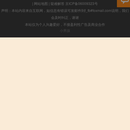
|
网站地图
|
疑难解答
京ICP备06009323号
声明：本站内容来自互联网，如信息有错误可发邮件到f_fb#foxmail.com说明，我们
会及时纠正，谢谢
本站仅为个人兴趣爱好，不接盈利性广告及商业合作
小男孩