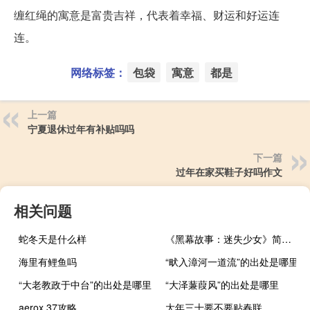
缠红绳的寓意是富贵吉祥，代表着幸福、财运和好运连
连。
网络标签：
包袋
寓意
都是
上一篇
宁夏退休过年有补贴吗吗
下一篇
过年在家买鞋子好吗作文
相关问题
蛇冬天是什么样
《黑幕故事：迷失少女》简单攻略（《黑幕故事：迷失少女》简单攻略）
海里有鲤鱼吗
“畎入漳河一道流”的出处是哪里
“大老教政于中台”的出处是哪里
“大泽蒹葭风”的出处是哪里
aerox 37攻略
大年三十要不要贴春联