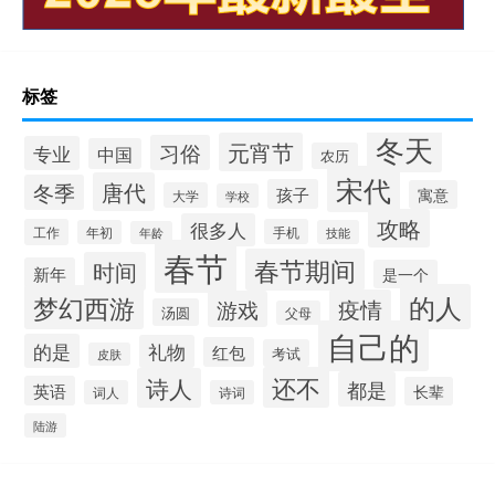
标签
冬天
元宵节
习俗
专业
中国
农历
宋代
唐代
冬季
孩子
寓意
大学
学校
攻略
很多人
工作
手机
年初
技能
年龄
春节
春节期间
时间
新年
是一个
的人
梦幻西游
疫情
游戏
汤圆
父母
自己的
的是
礼物
红包
考试
皮肤
还不
诗人
都是
英语
长辈
词人
诗词
陆游