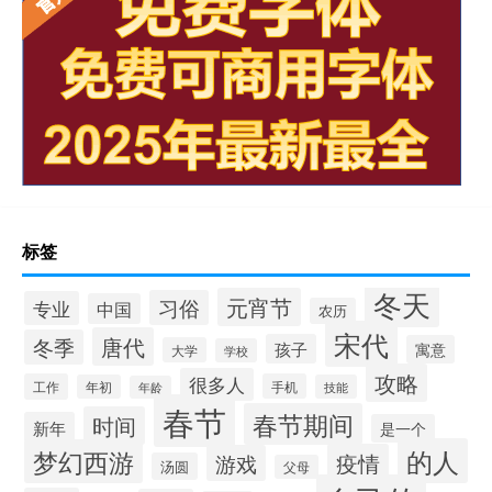
标签
冬天
元宵节
习俗
专业
中国
农历
宋代
唐代
冬季
孩子
寓意
大学
学校
攻略
很多人
工作
手机
年初
技能
年龄
春节
春节期间
时间
新年
是一个
的人
梦幻西游
疫情
游戏
汤圆
父母