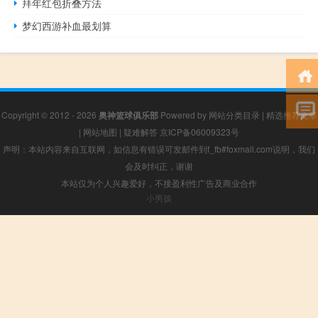
拜年红包折叠方法
梦幻西游补血最划算
Copyright © 2012 - 2026
奥神篮球俱乐部
Powered by
网站分类目录
|
精选推荐文章
|
网站地图
|
疑难解答
京ICP备06009323号
声明：本站内容来自互联网，如信息有错误可发邮件到f_fb#foxmail.com说明，我们
会及时纠正，谢谢
本站仅为个人兴趣爱好，不接盈利性广告及商业合作
小男孩