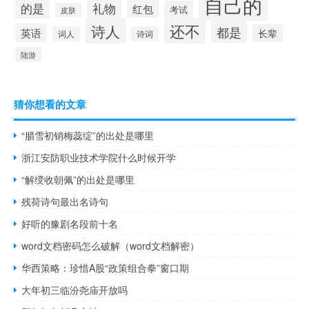
自己的
的是
礼物
红包
考试
皮肤
还不
诗人
都是
英语
长辈
词人
诗词
陆游
猜你想看的文章
“腊雪初销梅蕊绽”的出处是哪里
浙江安防职业技术学院什么时候开学
“解绶收朝佩”的出处是哪里
残荷诗句最出名诗句
好听的豫剧名段前十名
word文档密码怎么破解（word文档解密）
华西策略：珍惜A股“政策组合拳”窗口期
大年初三临汾尧庙开放吗