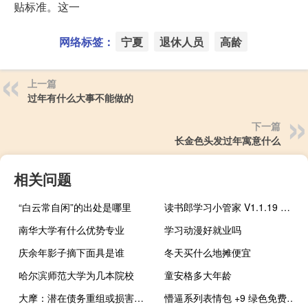
贴标准。这一
网络标签：
宁夏
退休人员
高龄
上一篇
过年有什么大事不能做的
下一篇
长金色头发过年寓意什么
相关问题
“白云常自闲”的出处是哪里
读书郎学习小管家 V1.1.19 绿色版（读书郎学习小管家 V1.1.19 绿色版功能简介）
南华大学有什么优势专业
学习动漫好就业吗
庆余年影子摘下面具是谁
冬天买什么地摊便宜
哈尔滨师范大学为几本院校
童安格多大年龄
大摩：潜在债务重组或损害碧桂园物业销售和品牌
懵逼系列表情包 +9 绿色免费版（懵逼系列表情包 +9 绿色免费版功能简介）