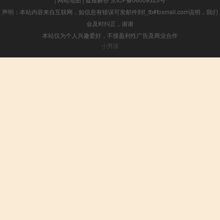
声明：本站内容来自互联网，如信息有错误可发邮件到f_fb#foxmail.com说明，我们
会及时纠正，谢谢
本站仅为个人兴趣爱好，不接盈利性广告及商业合作
小男孩