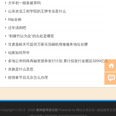
大年初一能装被罩吗
山东农业工程学院的王牌专业是什么
http全称
过年清闲吧
“刺棘竹以为殳”的出处是哪里
甘肃嘉峪关可提供万家乐洗碗机维修服务地址在哪
仙家如何拜年
多地公布特殊再融资债券发行计划 累计拟发行金额近3200亿元
赤旗是什么意思
疫情春节后北京怎么办理
Copyright © 2012 - 2026
奥神篮球俱乐部
Powered by
网站分类目录
|
精选推荐文章
|
网站地图
|
疑难解答
京ICP备06009323号