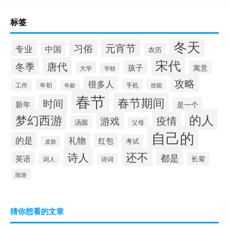
标签
冬天
元宵节
习俗
专业
中国
农历
宋代
唐代
冬季
孩子
寓意
大学
学校
攻略
很多人
工作
手机
年初
技能
年龄
春节
春节期间
时间
新年
是一个
的人
梦幻西游
疫情
游戏
汤圆
父母
自己的
的是
礼物
红包
考试
皮肤
还不
诗人
都是
英语
长辈
词人
诗词
陆游
猜你想看的文章