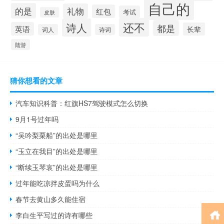
自己的
的是
礼物
红包
考试
皮肤
还不
诗人
都是
英语
长辈
词人
诗词
陆游
猜你想看的文章
汽车知识科普：红旗HS7驾驶模式怎么切换
9月1号过年吗
“吴吟梨栗船”的出处是哪里
“玉立在我目”的出处是哪里
“断续玉琴哀”的出处是哪里
过年能吃凉拌皮蛋吗为什么
春节去黄山多久能住宿
李白生平写过的诗有哪些