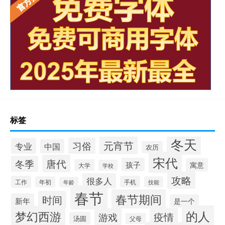
标签
冬天
元宵节
习俗
专业
中国
农历
宋代
唐代
冬季
孩子
寓意
大学
学校
攻略
很多人
工作
手机
年初
技能
年龄
春节
春节期间
时间
新年
是一个
的人
梦幻西游
疫情
游戏
汤圆
父母