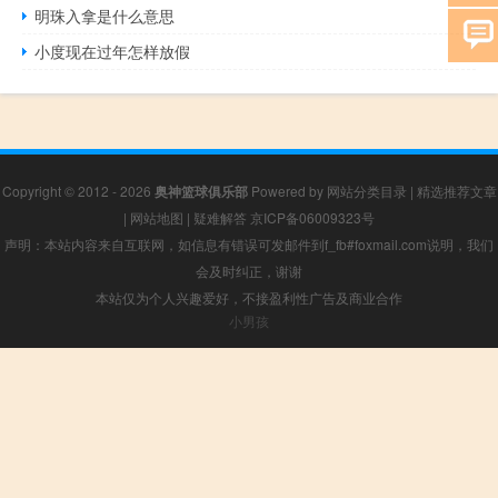
明珠入拿是什么意思
小度现在过年怎样放假
Copyright © 2012 - 2026
奥神篮球俱乐部
Powered by
网站分类目录
|
精选推荐文章
|
网站地图
|
疑难解答
京ICP备06009323号
声明：本站内容来自互联网，如信息有错误可发邮件到f_fb#foxmail.com说明，我们
会及时纠正，谢谢
本站仅为个人兴趣爱好，不接盈利性广告及商业合作
小男孩