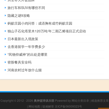
旅行车和SUV有哪些不同
隐藏之谜9攻略
蚂蚁庄园小鸡问答：成语胸有成竹蚂蚁庄园
独山子石化塔里木120万吨/年二期乙烯项目正式启动
日本最新出入境政策
去香港留学一年学费多少
“民物仰威神”的出处是哪里
密胺餐具安全吗
河南农村过年放什么烟
Copyright © 2012 - 2026
奥神篮球俱乐部
Powered by
网站分类目录
|
精选推荐文章
|
网站地图
|
疑难解答
京ICP备06009323号