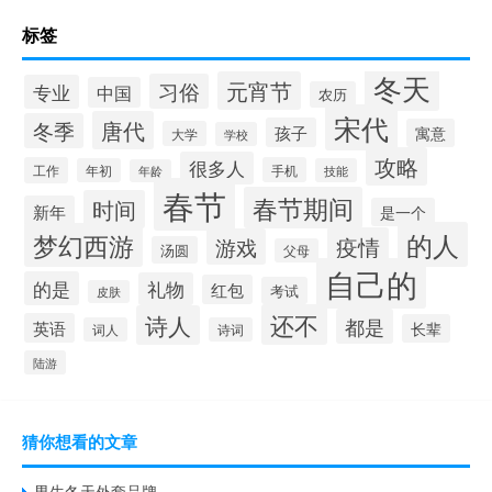
标签
冬天
元宵节
习俗
专业
中国
农历
宋代
唐代
冬季
孩子
寓意
大学
学校
攻略
很多人
工作
手机
年初
技能
年龄
春节
春节期间
时间
新年
是一个
的人
梦幻西游
疫情
游戏
汤圆
父母
自己的
的是
礼物
红包
考试
皮肤
还不
诗人
都是
英语
长辈
词人
诗词
陆游
猜你想看的文章
男生冬天外套品牌