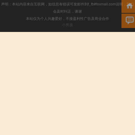
声明：本站内容来自互联网，如信息有错误可发邮件到f_fb#foxmail.com说明，我们
会及时纠正，谢谢
本站仅为个人兴趣爱好，不接盈利性广告及商业合作
小男孩