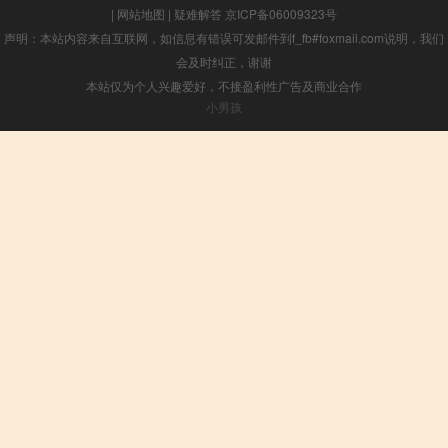
|
网站地图
|
疑难解答
京ICP备06009323号
声明：本站内容来自互联网，如信息有错误可发邮件到f_fb#foxmail.com说明，我们
会及时纠正，谢谢
本站仅为个人兴趣爱好，不接盈利性广告及商业合作
小男孩