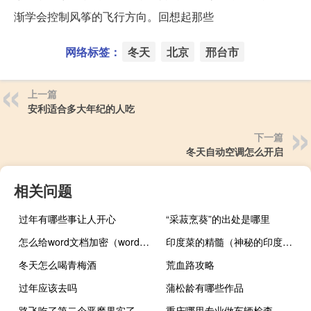
渐学会控制风筝的飞行方向。回想起那些
网络标签：
冬天
北京
邢台市
上一篇
安利适合多大年纪的人吃
下一篇
冬天自动空调怎么开启
相关问题
过年有哪些事让人开心
“采菽烹葵”的出处是哪里
怎么给word文档加密（word文档加密）
印度菜的精髓（神秘的印度菜简介）
冬天怎么喝青梅酒
荒血路攻略
过年应该去吗
蒲松龄有哪些作品
路飞吃了第二个恶魔果实了吗（路飞的第二个恶魔果实是第几集）
重庆哪里专业做车辆检查