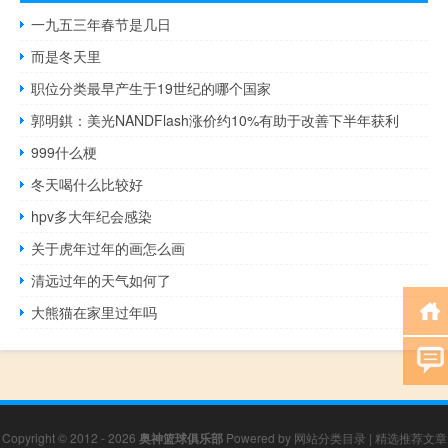
一九五三年春节是几日
而是冬天里
职位分类最早产生于19世纪的哪个国家
郭明錤：美光NANDFlash涨价约10%有助于改善下半年获利
999什么梗
冬天喝什么比较好
hpv多大年纪会感染
关于虎年过年的画怎么画
清远过年的天气如何了
大熊猫在家里过年吗
Copyright © 2012 - 2026
奥神篮球俱乐部
Powered by
网站分类目录
|
精选推荐文章