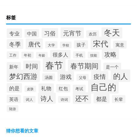
标签
冬天
元宵节
习俗
专业
中国
农历
宋代
唐代
冬季
孩子
寓意
大学
学校
攻略
很多人
工作
手机
年初
技能
年龄
春节
春节期间
时间
新年
是一个
的人
梦幻西游
疫情
游戏
汤圆
父母
自己的
的是
礼物
红包
考试
皮肤
还不
诗人
都是
英语
长辈
词人
诗词
陆游
猜你想看的文章