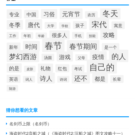
冬天
元宵节
习俗
专业
中国
农历
宋代
唐代
冬季
孩子
寓意
大学
学校
攻略
很多人
工作
手机
年初
技能
年龄
春节
春节期间
时间
新年
是一个
的人
梦幻西游
疫情
游戏
汤圆
父母
自己的
的是
礼物
红包
考试
皮肤
还不
诗人
都是
英语
长辈
词人
诗词
陆游
猜你想看的文章
名剑币上限（名剑币）
海盗时代2弃船之城（《海盗时代2:沉船之城》图文攻略十一）