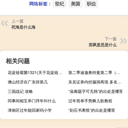
网络标签：
世纪
美国
职位
上一篇
死海是什么海
下一篇
英飒意思是什么
相关问题
花蓝链霉菌1321(关于花蓝链霉菌1321简述)
第二季迪迦奥特曼第二季（在哪里可以看到迪迦奥特曼第二部光的归来）
佛山经济在广东排第几
东吴证券内控漏洞再现 多名员工飞单遭监管责令改正
三国战记 攻略
“庙廊题字可无韩”的出处是哪里
同事间相互串门拜年叫什么
过年简单手势舞儿歌教程
津南区过年能回家吗小学
“刻石书离恨”的出处是哪里