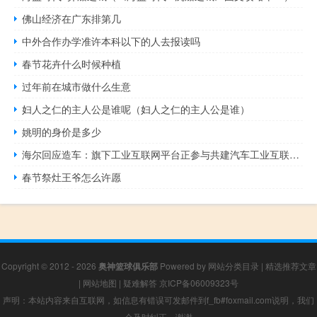
佛山经济在广东排第几
中外合作办学准许本科以下的人去报读吗
春节花卉什么时候种植
过年前在城市做什么生意
妇人之仁的主人公是谁呢（妇人之仁的主人公是谁）
姚明的身价是多少
海尔回应造车：旗下工业互联网平台正参与共建汽车工业互联网子平台
春节祭灶王爷怎么许愿
Copyright © 2012 - 2026
奥神篮球俱乐部
Powered by
网站分类目录
|
精选推荐文章
|
网站地图
|
疑难解答
京ICP备06009323号
声明：本站内容来自互联网，如信息有错误可发邮件到f_fb#foxmail.com说明，我们
会及时纠正，谢谢