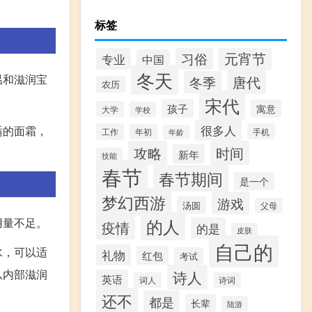
标签
元宵节
习俗
专业
中国
冬天
温和滋润宝
唐代
冬季
农历
宋代
孩子
寓意
大学
学校
很多人
适的面霜，
工作
手机
年初
年龄
攻略
时间
新年
技能
春节
春节期间
是一个
梦幻西游
游戏
汤圆
父母
的人
用量不足。
疫情
的是
皮肤
自己的
水，可以适
礼物
红包
考试
从内部滋润
诗人
英语
词人
诗词
还不
都是
长辈
陆游