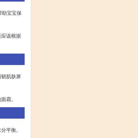
帮助宝宝保
还应该根据
强韧肌肤屏
的面霜。
水分平衡。