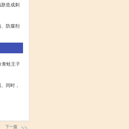
肌肤造成刺
精、防腐剂
象青蛙王子
霜。同时，
下一篇