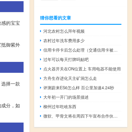
猜你想看的文章
敏感的宝宝
河北农村怎么拜年视频
农村过年洗车费用多少
宝抵御紫外
信用卡停卡后怎么处理（交通信用卡被停用怎么恢复）
过年可以每天打牌吗贴吧
点火器开关在ON位置上 车用电器不能使用
方舟生存进化天主矿洞怎么走
，选择一款
评测蔚来ES6怎么样 百公里加速4.24秒
大年初一开门的场景描述
的成分，如
柳州过年吃啥东西
微软、甲骨文将在周四下午宣布合作伙伴关系更新