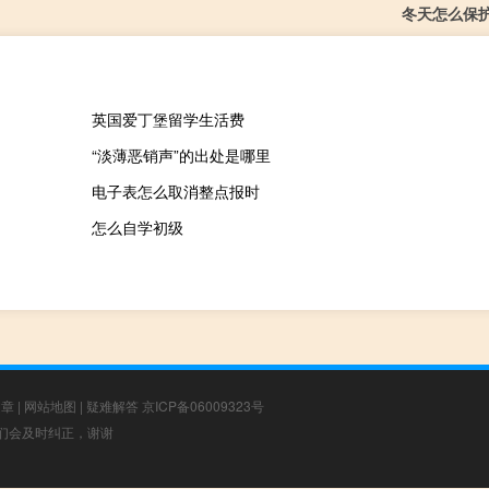
冬天怎么保
英国爱丁堡留学生活费
“淡薄恶销声”的出处是哪里
电子表怎么取消整点报时
怎么自学初级
文章
|
网站地图
|
疑难解答
京ICP备06009323号
，我们会及时纠正，谢谢