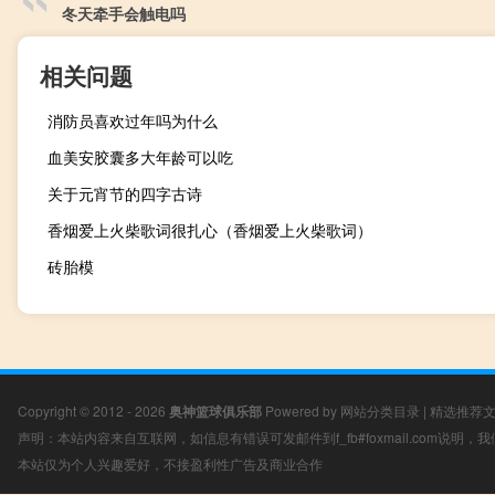
冬天牵手会触电吗
相关问题
消防员喜欢过年吗为什么
血美安胶囊多大年龄可以吃
关于元宵节的四字古诗
香烟爱上火柴歌词很扎心（香烟爱上火柴歌词）
砖胎模
Copyright © 2012 - 2026
奥神篮球俱乐部
Powered by
网站分类目录
|
精选推荐
声明：本站内容来自互联网，如信息有错误可发邮件到f_fb#foxmail.com说明
本站仅为个人兴趣爱好，不接盈利性广告及商业合作