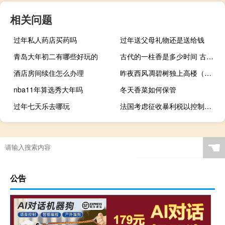
相关问题
过年私人药店买药吗
过年送父母礼物还是送给钱
青岛大年初二有哪些好玩的
古代的一柱香是多少时间 古代的一柱香是多长时间
酒店房间续住怎么办理
昨夜西风凋碧树独上高楼（昨夜西风凋碧树 独上高楼望尽天涯路）
nba11年算选秀大年吗
冬天香菜如何保管
过年七天乐去哪玩
法国考虑征收暴利税以控制电价
☚
公告