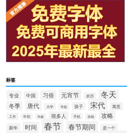
标签
冬天
元宵节
习俗
专业
中国
农历
宋代
唐代
冬季
孩子
寓意
大学
学校
攻略
很多人
工作
手机
年初
技能
年龄
春节
春节期间
时间
新年
是一个