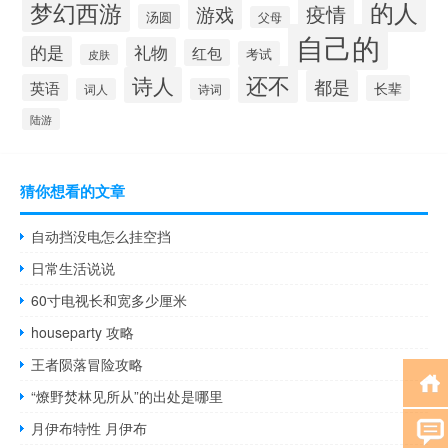
的人
梦幻西游
疫情
游戏
汤圆
父母
自己的
的是
礼物
红包
考试
皮肤
还不
诗人
都是
英语
长辈
词人
诗词
陆游
猜你想看的文章
自动挡没电怎么挂空挡
日常生活说说
60寸电视长和宽多少厘米
houseparty 攻略
王者陨落冒险攻略
“燎野焚林见所从”的出处是哪里
月伊布特性 月伊布