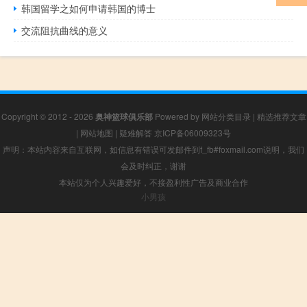
韩国留学之如何申请韩国的博士
交流阻抗曲线的意义
Copyright © 2012 - 2026
奥神篮球俱乐部
Powered by
网站分类目录
|
精选推荐文章
|
网站地图
|
疑难解答
京ICP备06009323号
声明：本站内容来自互联网，如信息有错误可发邮件到f_fb#foxmail.com说明，我们
会及时纠正，谢谢
本站仅为个人兴趣爱好，不接盈利性广告及商业合作
小男孩