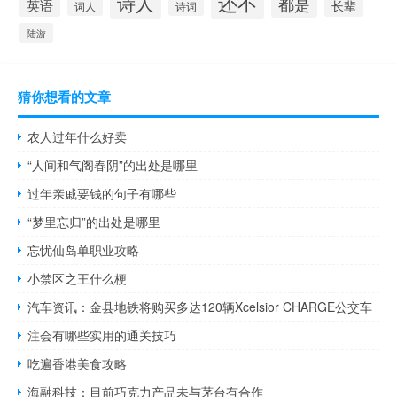
还不
诗人
都是
英语
长辈
词人
诗词
陆游
猜你想看的文章
农人过年什么好卖
“人间和气阁春阴”的出处是哪里
过年亲戚要钱的句子有哪些
“梦里忘归”的出处是哪里
忘忧仙岛单职业攻略
小禁区之王什么梗
汽车资讯：金县地铁将购买多达120辆Xcelsior CHARGE公交车
注会有哪些实用的通关技巧
吃遍香港美食攻略
海融科技：目前巧克力产品未与茅台有合作