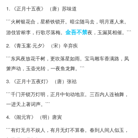
1. 《正月十五夜》 （唐）苏味道
```火树银花合，星桥铁锁开。暗尘随马去，明月逐人来。
金吾不禁
游伎皆秾李，行歌尽落梅。
夜，玉漏莫相催。```
2. 《青玉案·元夕》 （宋）辛弃疾
```东风夜放花千树，更吹落星如雨。宝马雕车香满路，凤
箫声动，玉壶光转，一夜鱼龙舞。```
3. 《正月十五夜灯》 （唐）张祜
```千门开锁万灯明，正月中旬动地京。三百内人连袖舞，
一进天上著词声。```
4. 《闹元宵》 （明）唐寅
```有灯无月不娱人，有月无灯不算春。春到人间人似玉，