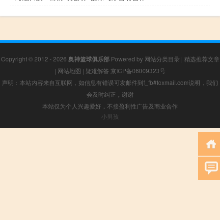
Copyright © 2012 - 2026
奥神篮球俱乐部
Powered by
网站分类目录
|
精选推荐文章
|
网站地图
|
疑难解答
京ICP备06009323号
声明：本站内容来自互联网，如信息有错误可发邮件到f_fb#foxmail.com说明，我们
会及时纠正，谢谢
本站仅为个人兴趣爱好，不接盈利性广告及商业合作
小男孩