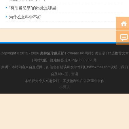
“有泪当彻泉”的出处是哪里
为什么文科学不好
Copyright © 2012 - 2026
奥神篮球俱乐部
Powered by
网站分类目录
|
精选推荐文章
|
网站地图
|
疑难解答
京ICP备06009323号
声明：本站内容来自互联网，如信息有错误可发邮件到f_fb#foxmail.com说明，我们
会及时纠正，谢谢
本站仅为个人兴趣爱好，不接盈利性广告及商业合作
小男孩