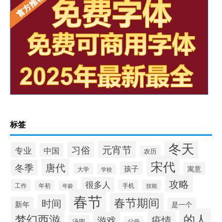
标签
冬天
元宵节
习俗
专业
中国
农历
宋代
唐代
冬季
孩子
寓意
大学
学校
攻略
很多人
工作
手机
年初
技能
年龄
春节
春节期间
时间
新年
是一个
的人
梦幻西游
疫情
游戏
汤圆
父母