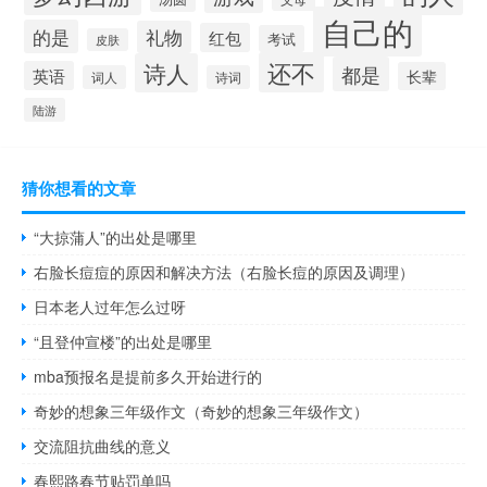
自己的
的是
礼物
红包
考试
皮肤
还不
诗人
都是
英语
长辈
词人
诗词
陆游
猜你想看的文章
“大掠蒲人”的出处是哪里
右脸长痘痘的原因和解决方法（右脸长痘的原因及调理）
日本老人过年怎么过呀
“且登仲宣楼”的出处是哪里
mba预报名是提前多久开始进行的
奇妙的想象三年级作文（奇妙的想象三年级作文）
交流阻抗曲线的意义
春熙路春节贴罚单吗