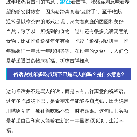
象征
过年吃鸡有吉利的寓意，
着吉祥。吃猪蹄则意味着希
望能够发财致富，因为猪蹄寓意着“发财手”。至于吃鹅，
通常是以樟茶鸭的形式出现，寓意着家庭的团圆和美好。
当然，除了以上所提到的食物，过年还有很多充满寓意的
食物，比如吃鱼象征年年有余，吃饺子象征招财进宝，吃
年糕象征一年比一年顺利等等。在过年的饮食中，人们总
是希望通过食物来祈福、祈求吉祥如意。
俗话说过年多吃点鸡下巴是骂人的吗？是什么意思?
这句俗话并不是骂人的话，而是带有吉祥寓意的祝福语。
过年多吃点鸡下巴，是希望来年能够多赚点钱，因为鸡是
用嘴啄食的，象征着吃喝不愁，财源滚滚。这句话其实就
是希望自己和家人能够在新的一年里财源滚滚，生活幸
福。