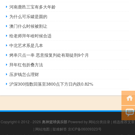
河南鹿邑三宝有多大年龄
为什么可乐罐是圆的
澳门什么时候被割让
给老师拜年啥时候合适
中北艺术系是几本
烤串只点一串 恶意报复判处有期徒刑9个月
拜年红包折叠方法
压岁钱怎么理财
沪深300指数回落至3800点下方日内跌0.82%
Copyright © 2012 - 2026
奥神篮球俱乐部
Powered by
网站分类目录
|
精选推荐文章
|
网站地图
|
疑难解答
京ICP备06009323号