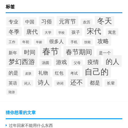
标签
冬天
元宵节
习俗
专业
中国
农历
宋代
唐代
冬季
孩子
寓意
大学
学校
攻略
很多人
工作
手机
年初
技能
年龄
春节
春节期间
时间
新年
是一个
的人
梦幻西游
疫情
游戏
汤圆
父母
自己的
的是
礼物
红包
考试
皮肤
还不
诗人
都是
英语
长辈
词人
诗词
陆游
猜你想看的文章
过年回家不能用什么东西