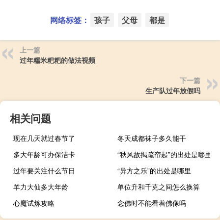
网络标签：
孩子
父母
都是
上一篇
过年糯米粑粑的做法视频
下一篇
生产队过年放假吗
相关问题
现在几天就过春节了
冬天成都袜子多久能干
多大年龄可办保洁卡
“秋风故揭疏帘起”的出处是哪里
过年要关注什么节日
“异方之乐”的出处是哪里
羊力大仙多大年龄
单位升和千克之间怎么换算
心魔试炼攻略
念佛时不能看着佛像吗