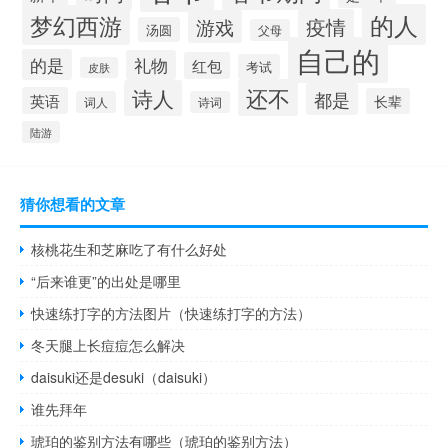
的人
梦幻西游
疫情
游戏
汤圆
父母
自己的
的是
礼物
红包
考试
皮肤
还不
诗人
都是
英语
长辈
词人
诗词
陆游
猜你想看的文章
核桃花生和芝麻吃了有什么好处
“后来谁更”的出处是哪里
快速练打字的方法图片（快速练打字的方法）
冬天腿上长痘痘怎么解决
daisuki还是desuki（daisuki）
谁先拜年
琥珀的鉴别方法有哪些（琥珀的鉴别方法）