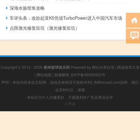
深海水族馆鱼攻略
车评头条：改款起亚K5凭借TurboPower进入中国汽车市场
点阵激光修复痘坑（激光修复痘坑）
Copyright © 2012 - 2026
奥神篮球俱乐部
Powered by
网站分类目录
|
精选推荐文章
|
网站地图
|
疑难解答
京ICP备06009323号
声明：本站内容来自互联网，如信息有错误可发邮件到f_fb#foxmail.com说明，我们
会及时纠正，谢谢
本站仅为个人兴趣爱好，不接盈利性广告及商业合作
小男孩