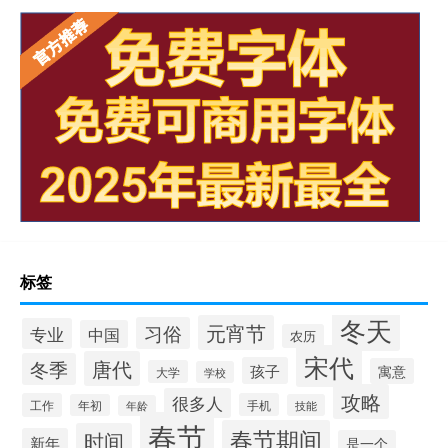
标签
冬天
元宵节
习俗
专业
中国
农历
宋代
唐代
冬季
孩子
寓意
大学
学校
攻略
很多人
工作
手机
年初
技能
年龄
春节
春节期间
时间
新年
是一个