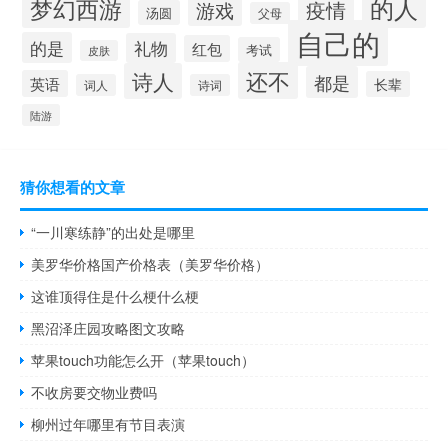
的人
梦幻西游
疫情
游戏
汤圆
父母
自己的
的是
礼物
红包
考试
皮肤
还不
诗人
都是
英语
长辈
词人
诗词
陆游
猜你想看的文章
“一川寒练静”的出处是哪里
美罗华价格国产价格表（美罗华价格）
这谁顶得住是什么梗什么梗
黑沼泽庄园攻略图文攻略
苹果touch功能怎么开（苹果touch）
不收房要交物业费吗
柳州过年哪里有节目表演