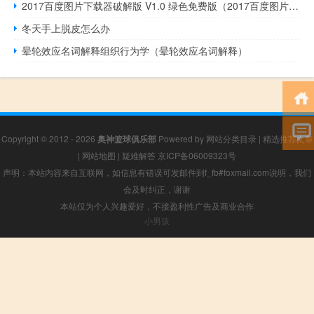
2017百度图片下载器破解版 V1.0 绿色免费版（2017百度图片下载器破解版 V1.0 绿色免费版功能简介）
冬天手上脱皮怎么办
晕轮效应名词解释组织行为学（晕轮效应名词解释）
Copyright © 2012 - 2026
奥神篮球俱乐部
Powered by
网站分类目录
|
精选推荐文章
|
网站地图
|
疑难解答
京ICP备06009323号
声明：本站内容来自互联网，如信息有错误可发邮件到f_fb#foxmail.com说明，我们
会及时纠正，谢谢
本站仅为个人兴趣爱好，不接盈利性广告及商业合作
小男孩