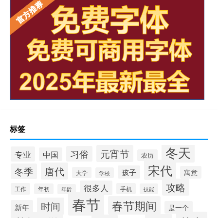
标签
冬天
元宵节
习俗
专业
中国
农历
宋代
唐代
冬季
孩子
寓意
大学
学校
攻略
很多人
工作
手机
年初
技能
年龄
春节
春节期间
时间
新年
是一个