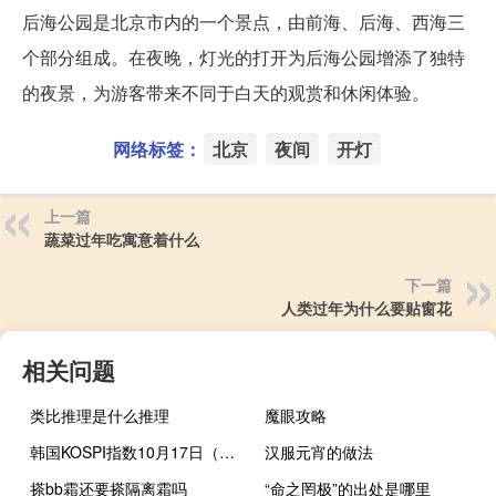
后海公园是北京市内的一个景点，由前海、后海、西海三
个部分组成。在夜晚，灯光的打开为后海公园增添了独特
的夜景，为游客带来不同于白天的观赏和休闲体验。
网络标签：
北京
夜间
开灯
上一篇
蔬菜过年吃寓意着什么
下一篇
人类过年为什么要贴窗花
相关问题
类比推理是什么推理
魔眼攻略
韩国KOSPI指数10月17日（周二）收盘上涨26.19点涨幅1.08%报2462.43点
汉服元宵的做法
搽bb霜还要搽隔离霜吗
“命之罔极”的出处是哪里