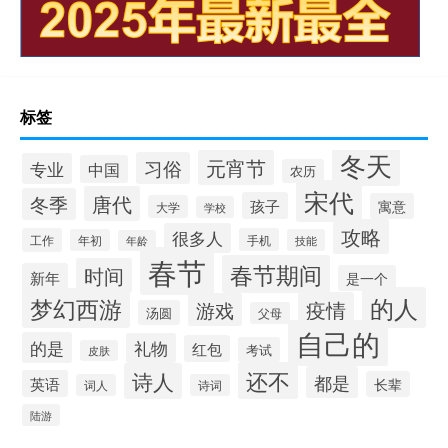
标签
冬天
元宵节
习俗
专业
中国
农历
宋代
唐代
冬季
孩子
寓意
大学
学校
攻略
很多人
工作
手机
年初
技能
年龄
春节
春节期间
时间
新年
是一个
的人
梦幻西游
疫情
游戏
汤圆
父母
自己的
的是
礼物
红包
考试
皮肤
还不
诗人
都是
英语
长辈
词人
诗词
陆游