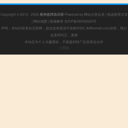
Copyright © 2012 - 2026
奥神篮球俱乐部
Powered by
网站分类目录
|
精选推荐文章
|
网站地图
|
疑难解答
京ICP备06009323号
声明：本站内容来自互联网，如信息有错误可发邮件到f_fb#foxmail.com说明，我们
会及时纠正，谢谢
本站仅为个人兴趣爱好，不接盈利性广告及商业合作
小男孩