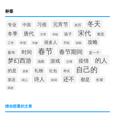
标签
冬天
元宵节
习俗
专业
中国
农历
宋代
唐代
冬季
孩子
寓意
大学
学校
攻略
很多人
工作
手机
年初
技能
年龄
春节
春节期间
时间
新年
是一个
的人
梦幻西游
疫情
游戏
汤圆
父母
自己的
的是
礼物
红包
考试
皮肤
还不
诗人
都是
英语
长辈
词人
诗词
陆游
猜你想看的文章