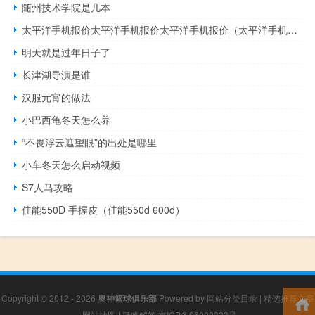
随州技术学院是几本
太平洋手机报价太平洋手机报价太平洋手机报价（太平洋手机报价）
明天就是过年日子了
长津湖导演是谁
汉服元宵的做法
小巴西龟冬天怎么养
“不畏浮云遮望眼”的出处是哪里
小车冬天怎么启动视频
S7人马攻略
佳能550D 手握皮（佳能550d 600d）
Copyright © 2012 - 2026
奥神篮球俱乐部
Powered by
网站分类目录
|
精选推荐文章
|
网站地图
|
疑难解答
京ICP备06009323号