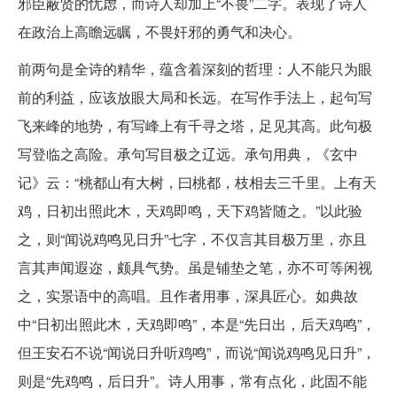
邪臣蔽贤的忧虑，而诗人却加上“不畏”二字。表现了诗人
在政治上高瞻远瞩，不畏奸邪的勇气和决心。
前两句是全诗的精华，蕴含着深刻的哲理：人不能只为眼
前的利益，应该放眼大局和长远。在写作手法上，起句写
飞来峰的地势，有写峰上有千寻之塔，足见其高。此句极
写登临之高险。承句写目极之辽远。承句用典，《玄中
记》云：“桃都山有大树，曰桃都，枝相去三千里。上有天
鸡，日初出照此木，天鸡即鸣，天下鸡皆随之。”以此验
之，则“闻说鸡鸣见日升”七字，不仅言其目极万里，亦且
言其声闻遐迩，颇具气势。虽是铺垫之笔，亦不可等闲视
之，实景语中的高唱。且作者用事，深具匠心。如典故
中“日初出照此木，天鸡即鸣”，本是“先日出，后天鸡鸣”，
但王安石不说“闻说日升听鸡鸣”，而说“闻说鸡鸣见日升”，
则是“先鸡鸣，后日升”。诗人用事，常有点化，此固不能