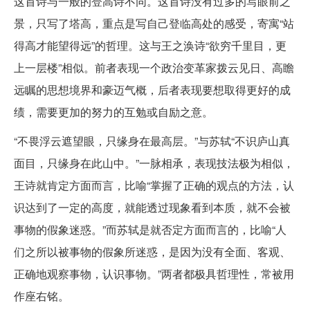
这首诗与一般的登高诗不同。这首诗没有过多的写眼前之
景，只写了塔高，重点是写自己登临高处的感受，寄寓“站
得高才能望得远”的哲理。这与王之涣诗“欲穷千里目，更
上一层楼”相似。前者表现一个政治变革家拨云见日、高瞻
远瞩的思想境界和豪迈气概，后者表现要想取得更好的成
绩，需要更加的努力的互勉或自励之意。
“不畏浮云遮望眼，只缘身在最高层。”与苏轼“不识庐山真
面目，只缘身在此山中。”一脉相承，表现技法极为相似，
王诗就肯定方面而言，比喻“掌握了正确的观点的方法，认
识达到了一定的高度，就能透过现象看到本质，就不会被
事物的假象迷惑。”而苏轼是就否定方面而言的，比喻“人
们之所以被事物的假象所迷惑，是因为没有全面、客观、
正确地观察事物，认识事物。”两者都极具哲理性，常被用
作座右铭。