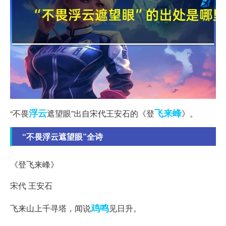
浮云
飞来峰
“不畏
遮望眼”出自宋代王安石的《登
》。
“不畏浮云遮望眼”全诗
《登飞来峰》
宋代 王安石
鸡鸣
飞来山上千寻塔，闻说
见日升。