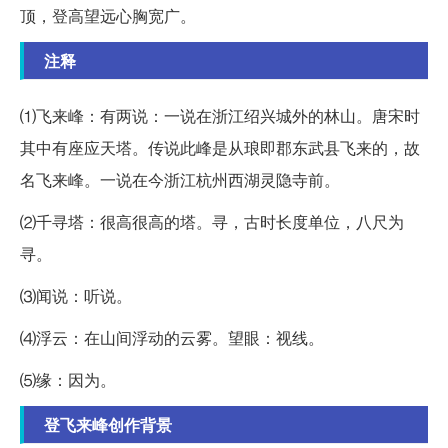
顶，登高望远心胸宽广。
注释
⑴飞来峰：有两说：一说在浙江绍兴城外的林山。唐宋时
其中有座应天塔。传说此峰是从琅即郡东武县飞来的，故
名飞来峰。一说在今浙江杭州西湖灵隐寺前。
⑵千寻塔：很高很高的塔。寻，古时长度单位，八尺为
寻。
⑶闻说：听说。
⑷浮云：在山间浮动的云雾。望眼：视线。
⑸缘：因为。
登飞来峰创作背景