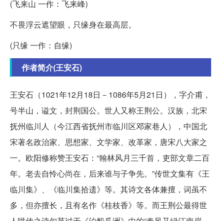
(飞来山 一作：飞来峰)
不畏浮云遮望眼，只缘身在最高层。
(只缘 一作：自缘)
作者简介(王安石)
王安石（1021年12月18日－1086年5月21日），字介甫，
号半山，谥文，封荆国公。世人又称王荆公。汉族，北宋
抚州临川人（今江西省抚州市临川区邓家巷人），中国北
宋著名政治家、思想家、文学家、改革家，唐宋八大家之
一。欧阳修称赞王安石：“翰林风月三千首，吏部文章二百
年。老去自怜心尚在，后来谁与子争先。”传世文集有《王
临川集》、《临川集拾遗》等。其诗文各体兼擅，词虽不
多，但亦擅长，且有名作《桂枝香》等。而王荆公最得世
人哄传之诗句莫过于《泊船瓜洲》中的“春风又绿江南岸，