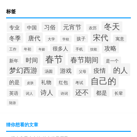
标签
冬天
元宵节
习俗
专业
中国
农历
宋代
唐代
冬季
孩子
寓意
大学
学校
攻略
很多人
工作
手机
年初
技能
年龄
春节
春节期间
时间
新年
是一个
的人
梦幻西游
疫情
游戏
汤圆
父母
自己的
的是
礼物
红包
考试
皮肤
还不
诗人
都是
英语
长辈
词人
诗词
陆游
猜你想看的文章