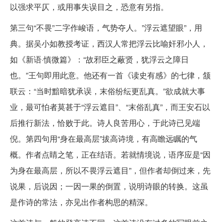
以强求平仄，或用事失误目之，恐意有另指。
第三句“不畏”二字作峻语，气势夺人。”浮云遮望眼”，用
典。据吴小如教授考证，西汉人常把浮云比喻奸邪小人，
如《新语·慎微篇》：“故邪臣之蔽贤，犹浮云之障日
也。”王句即用此意。他还有一首《读史有感》的七律，颔
联云：“当时黯暗犹承误，末俗纷纭更乱真。”欲成就大事
业，最可怕者莫甚于“浮云遮目”、“末俗乱真”，而王安石以
后推行新法，恰败于此。诗人良苦用心，于此诗已见端
倪。第四句用“身在最高层”拔高诗境，有高瞻远瞩的气
概。作者点睛之笔，正在结语。若就情境说，语序应是“因
为身在最高层，所以不畏浮云遮目”，但作者却倒过来，先
说果，后说因；一因一果的倒置，说明诗眼的转换。这虽
是作诗的常法，亦见出作者构思的精深。