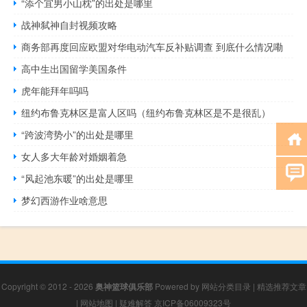
“添个宜男小山枕”的出处是哪里
战神弑神自封视频攻略
商务部再度回应欧盟对华电动汽车反补贴调查 到底什么情况嘞
高中生出国留学美国条件
虎年能拜年吗吗
纽约布鲁克林区是富人区吗（纽约布鲁克林区是不是很乱）
“跨波湾势小”的出处是哪里
女人多大年龄对婚姻着急
“风起池东暖”的出处是哪里
梦幻西游作业啥意思
Copyright © 2012 - 2026
奥神篮球俱乐部
Powered by
网站分类目录
|
精选推荐文章
|
网站地图
|
疑难解答
京ICP备06009323号