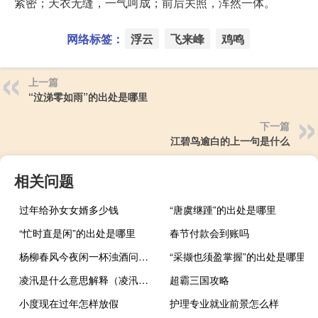
紧密；天衣无缝，一气呵成；前后关照，浑然一体。
网络标签：
浮云
飞来峰
鸡鸣
上一篇
“泣涕零如雨”的出处是哪里
下一篇
江碧鸟逾白的上一句是什么
相关问题
过年给孙女女婿多少钱
“唐虞继踵”的出处是哪里
“忙时直是闲”的出处是哪里
春节付款会到账吗
杨柳春风今夜闲一杯浊酒问青天为何花有重开日（花有重开日 人无再少年 的意思是什么）
“采撷也须盈掌握”的出处是哪里
凌汛是什么意思解释（凌汛是什么意思）
超霸三国攻略
小度现在过年怎样放假
护理专业就业前景怎么样