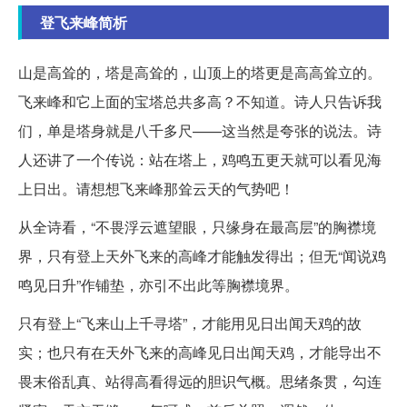
登飞来峰简析
山是高耸的，塔是高耸的，山顶上的塔更是高高耸立的。
飞来峰和它上面的宝塔总共多高？不知道。诗人只告诉我
们，单是塔身就是八千多尺——这当然是夸张的说法。诗
人还讲了一个传说：站在塔上，鸡鸣五更天就可以看见海
上日出。请想想飞来峰那耸云天的气势吧！
从全诗看，“不畏浮云遮望眼，只缘身在最高层”的胸襟境
界，只有登上天外飞来的高峰才能触发得出；但无“闻说鸡
鸣见日升”作铺垫，亦引不出此等胸襟境界。
只有登上“飞来山上千寻塔”，才能用见日出闻天鸡的故
实；也只有在天外飞来的高峰见日出闻天鸡，才能导出不
畏末俗乱真、站得高看得远的胆识气概。思绪条贯，勾连