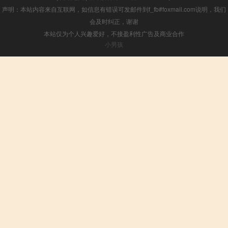
声明：本站内容来自互联网，如信息有错误可发邮件到f_fb#foxmail.com说明，我们
会及时纠正，谢谢
本站仅为个人兴趣爱好，不接盈利性广告及商业合作
小男孩