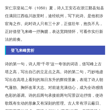
宋仁宗皇祐二年（1050）夏，诗人王安石在浙江鄞县知县
任满回江西临川故里时，途经杭州，写下此诗。是他初涉
宦海之作。此时诗人只有三十岁，正值壮年，抱负不凡，
正好借登飞来峰一抒胸臆，表达宽阔情怀，可看作实行新
法的前奏。
登飞来峰赏析
诗的第一句，诗人用“千寻”这一夸张的词语，借写峰上古
塔之高，写出自己的立足点之高。诗的第二句，巧妙地虚
写出在高塔上看到的旭日东升的辉煌景象，表现了诗人朝
气蓬勃、胸怀改革大志、对前途充满信心，成为全诗感情
色彩的基调。诗的后两句承接前两句写景议论抒情，使诗
歌既有生动的形象又有深刻的哲理。古人常有浮云蔽日、